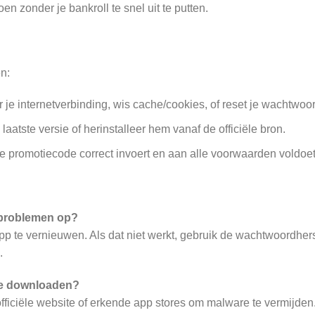
n zonder je bankroll te snel uit te putten.
n:
r je internetverbinding, wis cache/cookies, of reset je wachtwoo
atste versie of herinstalleer hem vanaf de officiële bron.
de promotiecode correct invoert en aan alle voorwaarden voldoet,
problemen op?
pp te vernieuwen. Als dat niet werkt, gebruik de wachtwoordher
.
te downloaden?
ficiële website of erkende app stores om malware te vermijden.