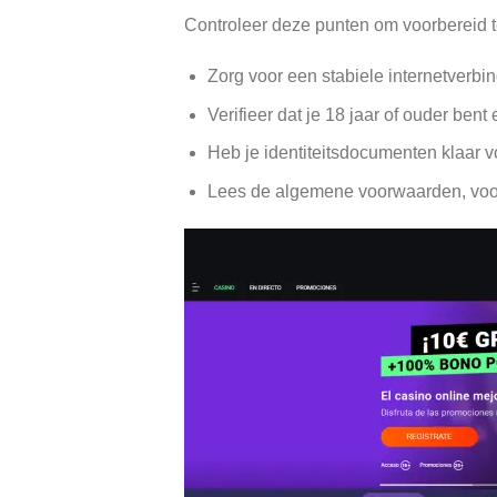
Controleer deze punten om voorbereid te
Zorg voor een stabiele internetverbi
Verifieer dat je 18 jaar of ouder ben
Heb je identiteitsdocumenten klaar vo
Lees de algemene voorwaarden, voor