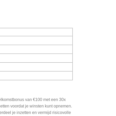
n welkomstbonus van €100 met een 30x
etten voordat je winsten kunt opnemen.
eel je inzetten en vermijd risicovolle