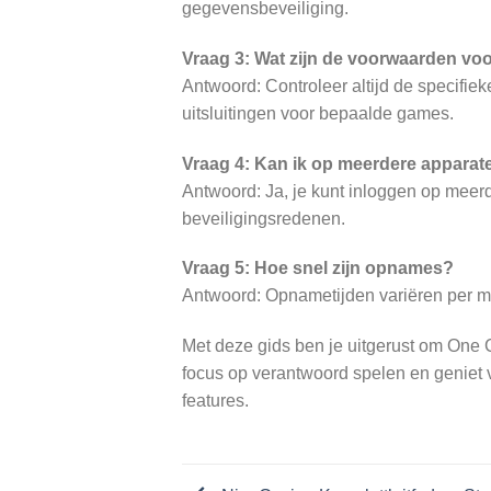
gegevensbeveiliging.
Vraag 3: Wat zijn de voorwaarden vo
Antwoord: Controleer altijd de specifie
uitsluitingen voor bepaalde games.
Vraag 4: Kan ik op meerdere apparat
Antwoord: Ja, je kunt inloggen op meerd
beveiligingsredenen.
Vraag 5: Hoe snel zijn opnames?
Antwoord: Opnametijden variëren per me
Met deze gids ben je uitgerust om One 
focus op verantwoord spelen en geniet 
features.