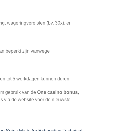
ng, wageringvereisten (bv. 30x), en
kan beperkt zijn vanwege
gen tot 5 werkdagen kunnen duren.
lim gebruik van de
One casino bonus
,
es via de website voor de nieuwste
ee Spins Math: An Exhaustive Technical