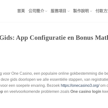
首頁
公司簡介
服務項目
製作說明
付款方
Gids: App Configuratie en Bonus Mat
g voor One Casino, een populaire online gokbestemming die bek
 deze gids doorlopen we alle essentiële stappen, van registrati
s voor een soepele ervaring. Bezoek
https://onecasino3.org/
om d
pp
en veelvoorkomende problemen zoals
One casino login
kwe