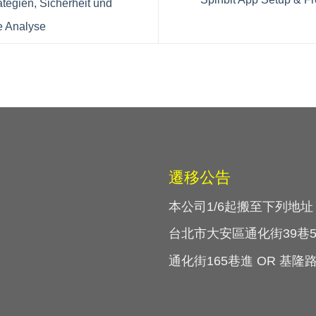
tegien, Sicherheit und
te Analyse
遷移公告
本公司1/6起搬至下列地址
台北市大安區通化街39巷5
通化街165巷進 OR 基隆路