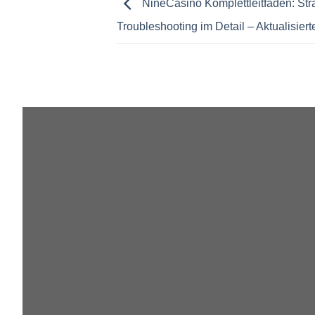
NineCasino Komplettleitfaden: Stra
Troubleshooting im Detail – Aktualisier