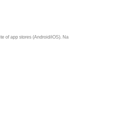
e of app stores (Android/iOS). Na