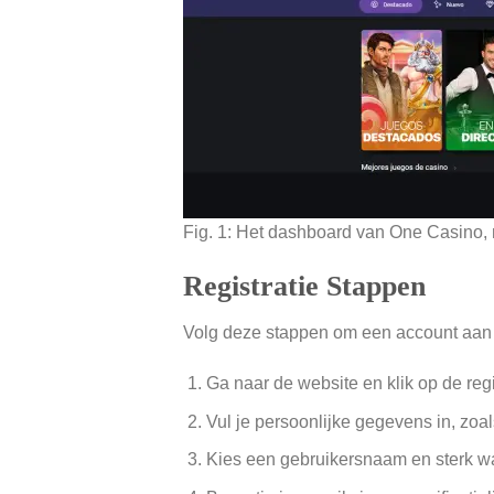
Fig. 1: Het dashboard van One Casino,
Registratie Stappen
Volg deze stappen om een account aan
Ga naar de website en klik op de reg
Vul je persoonlijke gegevens in, zo
Kies een gebruikersnaam en sterk 