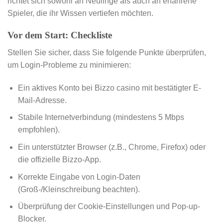
richtet sich sowohl an Neulinge als auch an erfahrene
Spieler, die ihr Wissen vertiefen möchten.
Vor dem Start: Checkliste
Stellen Sie sicher, dass Sie folgende Punkte überprüfen,
um Login-Probleme zu minimieren:
Ein aktives Konto bei Bizzo casino mit bestätigter E-
Mail-Adresse.
Stabile Internetverbindung (mindestens 5 Mbps
empfohlen).
Ein unterstützter Browser (z.B., Chrome, Firefox) oder
die offizielle Bizzo-App.
Korrekte Eingabe von Login-Daten
(Groß-/Kleinschreibung beachten).
Überprüfung der Cookie-Einstellungen und Pop-up-
Blocker.