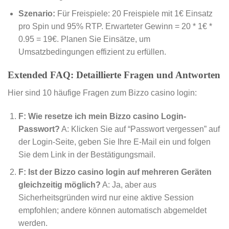
Szenario:
Für Freispiele: 20 Freispiele mit 1€ Einsatz
pro Spin und 95% RTP. Erwarteter Gewinn = 20 * 1€ *
0.95 = 19€. Planen Sie Einsätze, um
Umsatzbedingungen effizient zu erfüllen.
Extended FAQ: Detaillierte Fragen und Antworten
Hier sind 10 häufige Fragen zum Bizzo casino login:
F: Wie resetze ich mein Bizzo casino Login-
Passwort?
A: Klicken Sie auf “Passwort vergessen” auf
der Login-Seite, geben Sie Ihre E-Mail ein und folgen
Sie dem Link in der Bestätigungsmail.
F: Ist der Bizzo casino login auf mehreren Geräten
gleichzeitig möglich?
A: Ja, aber aus
Sicherheitsgründen wird nur eine aktive Session
empfohlen; andere können automatisch abgemeldet
werden.