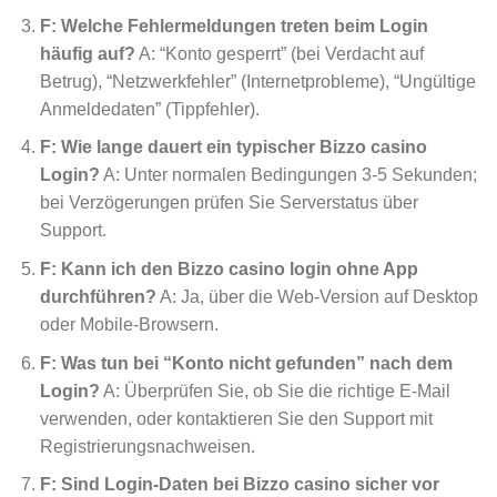
F: Welche Fehlermeldungen treten beim Login
häufig auf?
A: “Konto gesperrt” (bei Verdacht auf
Betrug), “Netzwerkfehler” (Internetprobleme), “Ungültige
Anmeldedaten” (Tippfehler).
F: Wie lange dauert ein typischer Bizzo casino
Login?
A: Unter normalen Bedingungen 3-5 Sekunden;
bei Verzögerungen prüfen Sie Serverstatus über
Support.
F: Kann ich den Bizzo casino login ohne App
durchführen?
A: Ja, über die Web-Version auf Desktop
oder Mobile-Browsern.
F: Was tun bei “Konto nicht gefunden” nach dem
Login?
A: Überprüfen Sie, ob Sie die richtige E-Mail
verwenden, oder kontaktieren Sie den Support mit
Registrierungsnachweisen.
F: Sind Login-Daten bei Bizzo casino sicher vor