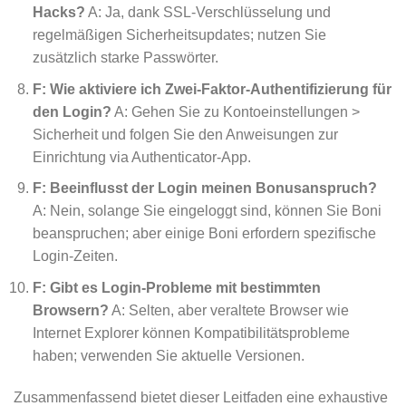
Hacks?
A: Ja, dank SSL-Verschlüsselung und
regelmäßigen Sicherheitsupdates; nutzen Sie
zusätzlich starke Passwörter.
F: Wie aktiviere ich Zwei-Faktor-Authentifizierung für
den Login?
A: Gehen Sie zu Kontoeinstellungen >
Sicherheit und folgen Sie den Anweisungen zur
Einrichtung via Authenticator-App.
F: Beeinflusst der Login meinen Bonusanspruch?
A: Nein, solange Sie eingeloggt sind, können Sie Boni
beanspruchen; aber einige Boni erfordern spezifische
Login-Zeiten.
F: Gibt es Login-Probleme mit bestimmten
Browsern?
A: Selten, aber veraltete Browser wie
Internet Explorer können Kompatibilitätsprobleme
haben; verwenden Sie aktuelle Versionen.
Zusammenfassend bietet dieser Leitfaden eine exhaustive