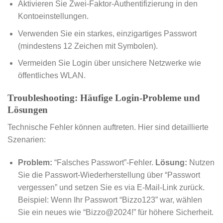
Aktivieren Sie Zwei-Faktor-Authentifizierung in den
Kontoeinstellungen.
Verwenden Sie ein starkes, einzigartiges Passwort
(mindestens 12 Zeichen mit Symbolen).
Vermeiden Sie Login über unsichere Netzwerke wie
öffentliches WLAN.
Troubleshooting: Häufige Login-Probleme und
Lösungen
Technische Fehler können auftreten. Hier sind detaillierte
Szenarien:
Problem:
“Falsches Passwort”-Fehler.
Lösung:
Nutzen
Sie die Passwort-Wiederherstellung über “Passwort
vergessen” und setzen Sie es via E-Mail-Link zurück.
Beispiel: Wenn Ihr Passwort “Bizzo123” war, wählen
Sie ein neues wie “Bizzo@2024!” für höhere Sicherheit.