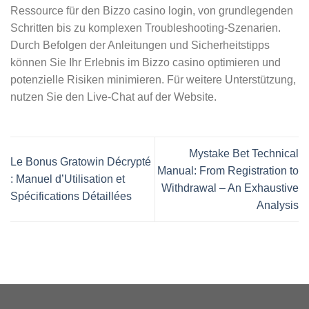
Ressource für den Bizzo casino login, von grundlegenden
Schritten bis zu komplexen Troubleshooting-Szenarien.
Durch Befolgen der Anleitungen und Sicherheitstipps
können Sie Ihr Erlebnis im Bizzo casino optimieren und
potenzielle Risiken minimieren. Für weitere Unterstützung,
nutzen Sie den Live-Chat auf der Website.
Mystake Bet Technical
Le Bonus Gratowin Décrypté
Manual: From Registration to
: Manuel d’Utilisation et
Withdrawal – An Exhaustive
Spécifications Détaillées
Analysis