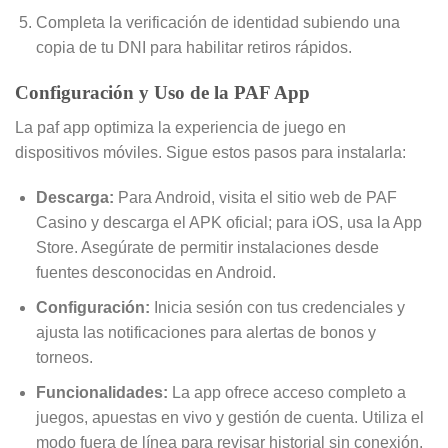
Completa la verificación de identidad subiendo una
copia de tu DNI para habilitar retiros rápidos.
Configuración y Uso de la PAF App
La paf app optimiza la experiencia de juego en
dispositivos móviles. Sigue estos pasos para instalarla:
Descarga:
Para Android, visita el sitio web de PAF
Casino y descarga el APK oficial; para iOS, usa la App
Store. Asegúrate de permitir instalaciones desde
fuentes desconocidas en Android.
Configuración:
Inicia sesión con tus credenciales y
ajusta las notificaciones para alertas de bonos y
torneos.
Funcionalidades:
La app ofrece acceso completo a
juegos, apuestas en vivo y gestión de cuenta. Utiliza el
modo fuera de línea para revisar historial sin conexión.