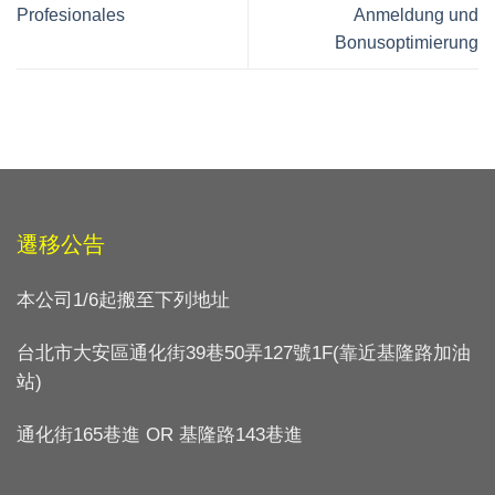
Profesionales
Anmeldung und
Bonusoptimierung
遷移公告
本公司1/6起搬至下列地址
台北市大安區通化街39巷50弄127號1F(靠近基隆路加油
站)
通化街165巷進 OR 基隆路143巷進