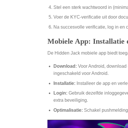
Stel een sterk wachtwoord in (minima
Voer de KYC-verificatie uit door doc
Na succesvolle verificatie, log in e
Mobiele App: Installatie 
De Hidden Jack mobiele app biedt toeg
Download:
Voor Android, download d
ingeschakeld voor Android.
Installatie:
Installeer de app en verl
Login:
Gebruik dezelfde inloggegeven
extra beveiliging.
Optimalisatie:
Schakel pushmeldingen