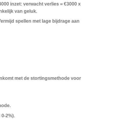
000 inzet: verwacht verlies = €3000 x
kelijk van geluk.
ermijd spellen met lage bijdrage aan
eenkomt met de stortingsmethode voor
hode.
 0-2%).