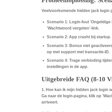
Probleemoplossing: Scena
Veelvoorkomende hidden jack login 
Scenario 1:
Login-fout ‘Ongeldige 
‘Wachtwoord vergeten’-link.
Scenario 2:
App crasht bij startup.
Scenario 3:
Bonus niet geactiveerd
op met support met transactie-ID.
Scenario 4:
Trage verbinding tijden
instellingen in de app.
Uitgebreide FAQ (8-10 V
1. Hoe kan ik mijn hidden jack login
Ga naar de login-pagina, klik op ‘Wach
arriveert.