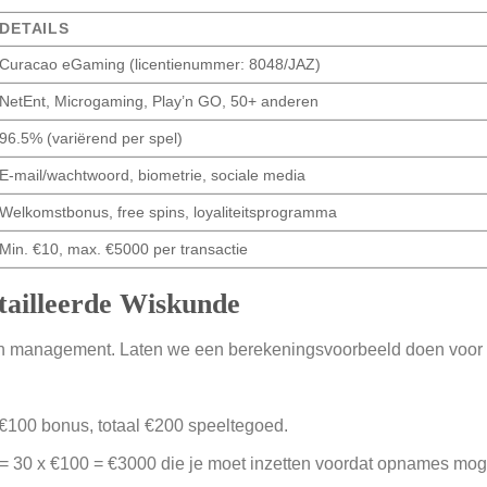
DETAILS
Curacao eGaming (licentienummer: 8048/JAZ)
NetEnt, Microgaming, Play’n GO, 50+ anderen
96.5% (variërend per spel)
E-mail/wachtwoord, biometrie, sociale media
Welkomstbonus, free spins, loyaliteitsprogramma
Min. €10, max. €5000 per transactie
tailleerde Wiskunde
isch management. Laten we een berekeningsvoorbeeld doen voo
 €100 bonus, totaal €200 speeltegoed.
 30 x €100 = €3000 die je moet inzetten voordat opnames mogel