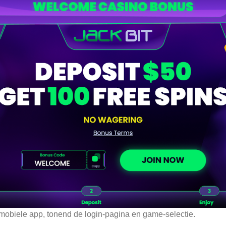
obiele app, tonend de login-pagina en game-selectie.