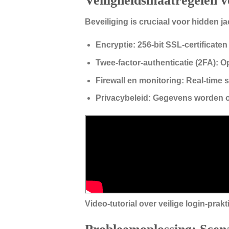
Veiligheidsmaatregelen 
Beveiliging is cruciaal voor hidden j
Encryptie:
256-bit SSL-certificate
Twee-factor-authenticatie (2FA):
Op
Firewall en monitoring:
Real-time s
Privacybeleid:
Gegevens worden op
Video-tutorial over veilige login-pra