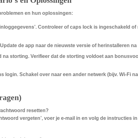
rio’s en Oplossingen
problemen en hun oplossingen:
inloggegevens’. Controleer of caps lock is ingeschakeld of 
 Update de app naar de nieuwste versie of herinstalleren na
 na storting. Verifieer dat de storting voldoet aan bonusv
s login. Schakel over naar een ander netwerk (bijv. Wi-Fi n
ragen)
 wachtwoord resetten?
twoord vergeten’, voer je e-mail in en volg de instructies i