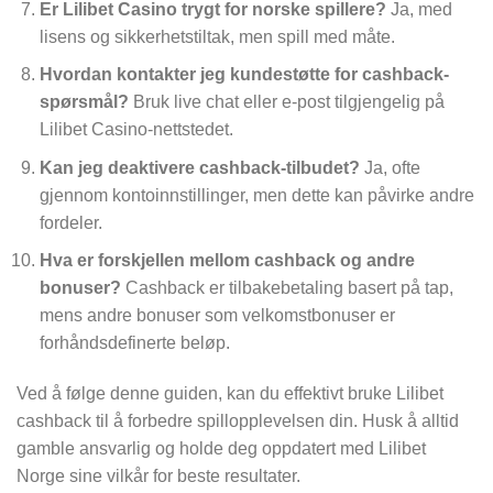
Er Lilibet Casino trygt for norske spillere?
Ja, med
lisens og sikkerhetstiltak, men spill med måte.
Hvordan kontakter jeg kundestøtte for cashback-
spørsmål?
Bruk live chat eller e-post tilgjengelig på
Lilibet Casino-nettstedet.
Kan jeg deaktivere cashback-tilbudet?
Ja, ofte
gjennom kontoinnstillinger, men dette kan påvirke andre
fordeler.
Hva er forskjellen mellom cashback og andre
bonuser?
Cashback er tilbakebetaling basert på tap,
mens andre bonuser som velkomstbonuser er
forhåndsdefinerte beløp.
Ved å følge denne guiden, kan du effektivt bruke Lilibet
cashback til å forbedre spillopplevelsen din. Husk å alltid
gamble ansvarlig og holde deg oppdatert med Lilibet
Norge sine vilkår for beste resultater.