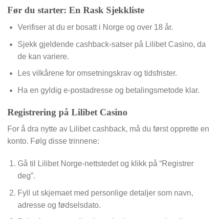
Før du starter: En Rask Sjekkliste
Verifiser at du er bosatt i Norge og over 18 år.
Sjekk gjeldende cashback-satser på Lilibet Casino, da
de kan variere.
Les vilkårene for omsetningskrav og tidsfrister.
Ha en gyldig e-postadresse og betalingsmetode klar.
Registrering på Lilibet Casino
For å dra nytte av Lilibet cashback, må du først opprette en
konto. Følg disse trinnene:
Gå til Lilibet Norge-nettstedet og klikk på “Registrer
deg”.
Fyll ut skjemaet med personlige detaljer som navn,
adresse og fødselsdato.