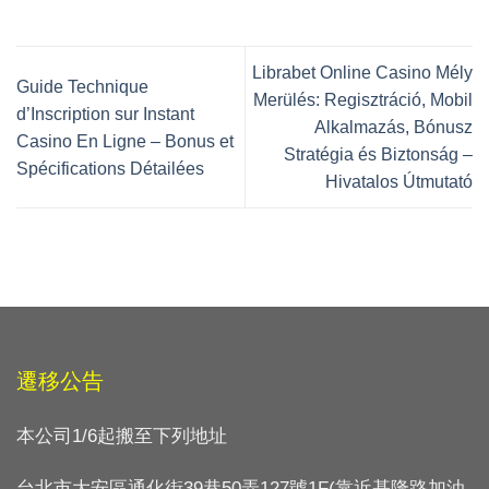
Librabet Online Casino Mély
Guide Technique
Merülés: Regisztráció, Mobil
d’Inscription sur Instant
Alkalmazás, Bónusz
Casino En Ligne – Bonus et
Stratégia és Biztonság –
Spécifications Détailées
Hivatalos Útmutató
遷移公告
本公司1/6起搬至下列地址
台北市大安區通化街39巷50弄127號1F(靠近基隆路加油