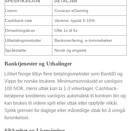
SPESIFIKASJON
DETALJER
Lisens
Curacao eGaming
Cashback-rate
Varierer, typisk 5-15%
Omsetningskrav
Ofte 1x til 5x
Utbetalingsmetoder
Bankoverføring, e-lommebøker
Språkstøtte
Norsk og engelsk
Banktjenester og Uthalinger
Lilibet Norge tilbyr flere betalingsmetoder som BankID og
Vipps for norske brukere. Minimumsinnskudd er vanligvis
100 NOK, mens uttak kan ta 1-3 virkedager. Cashback-
beløpene krediteres vanligvis automatisk til kontoen din og
kan brukes til videre spill eller uttak etter oppfylte vilkår.
Sjekk grenser for daglige eller månedlige uttak for å unngå
forsinkelser.
Sikkerhet og Lisensiering