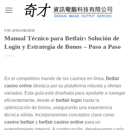
Skip
to
content
UNCATEGORIZED
Manual Técnico para Betfair: Solución de
Login y Estrategia de Bonos – Paso a Paso
En el competitivo mundo de los casinos en línea,
Betfair
casino online
destaca por su plataforma robusta y ofertas
variadas. Esta guía está diseñada para ayudarte a navegar
eficientemente, desde el
betfair login
hasta la
optimización de bonos, asegurando una experiencia
técnica sólida. Incorporaremos conceptos clave como
casino betfair
y
betfair casino online
para un
entendimiento integral. A continuación, desglosamos cada