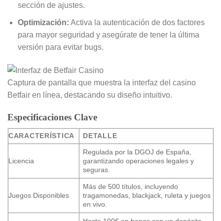
sección de ajustes.
Optimización:
Activa la autenticación de dos factores
para mayor seguridad y asegúrate de tener la última
versión para evitar bugs.
Captura de pantalla que muestra la interfaz del casino
Betfair en línea, destacando su diseño intuitivo.
Especificaciones Clave
CARACTERÍSTICA
DETALLE
Regulada por la DGOJ de España,
Licencia
garantizando operaciones legales y
seguras.
Más de 500 títulos, incluyendo
Juegos Disponibles
tragamonedas, blackjack, ruleta y juegos
en vivo.