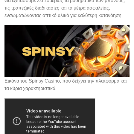
Θα εξετάσουμε λεπτομερώς τα μαθηματικά των μπόνους,
τις τραπεζικές διαδικασίες και τα μέτρα ασφαλείας,
ενσωματώνοντας οπτικό υλικό για καλύτερη κατανόηση.
Εικόνα του Spinsy Casino, που δείχνει την πλατφόρμα και
τα κύρια χαρακτηριστικά.