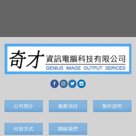
公司簡介
服務項目
製作說明
付款方式
聯絡我們