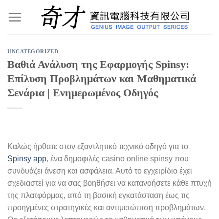
Skip
to
content
UNCATEGORIZED
Βαθιά Ανάλυση της Εφαρμογής Spinsy:
Επίλυση Προβλημάτων και Μαθηματικά
Σενάρια | Ενημερωμένος Οδηγός
Καλώς ήρθατε στον εξαντλητικό τεχνικό οδηγό για το
Spinsy app
, ένα δημοφιλές casino online spinsy που
συνδυάζει άνεση και ασφάλεια. Αυτό το εγχειρίδιο έχει
σχεδιαστεί για να σας βοηθήσει να κατανοήσετε κάθε πτυχή
της πλατφόρμας, από τη βασική εγκατάσταση έως τις
προηγμένες στρατηγικές και αντιμετώπιση προβλημάτων.