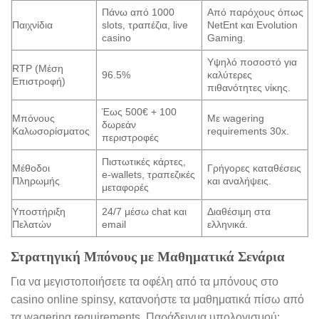
Πάνω από 1000
Από παρόχους όπως
Παιχνίδια
slots, τραπέζια, live
NetEnt και Evolution
casino
Gaming.
Υψηλό ποσοστό για
RTP (Μέση
96.5%
καλύτερες
Επιστροφή)
πιθανότητες νίκης.
Έως 500€ + 100
Μπόνους
Με wagering
δωρεάν
Καλωσορίσματος
requirements 30x.
περιστροφές
Πιστωτικές κάρτες,
Μέθοδοι
Γρήγορες καταθέσεις
e-wallets, τραπεζικές
Πληρωμής
και αναλήψεις.
μεταφορές
Υποστήριξη
24/7 μέσω chat και
Διαθέσιμη στα
Πελατών
email
ελληνικά.
Στρατηγική Μπόνους με Μαθηματικά Σενάρια
Για να μεγιστοποιήσετε τα οφέλη από τα μπόνους στο
casino online spinsy, κατανοήστε τα μαθηματικά πίσω από
τα wagering requirements. Παράδειγμα υπολογισμού: