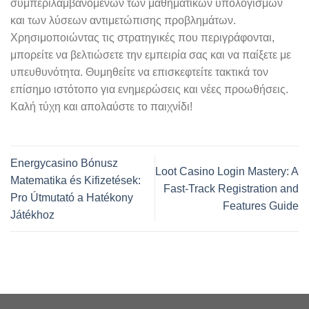
συμπεριλαμβανομένων των μαθηματικών υπολογισμών
και των λύσεων αντιμετώπισης προβλημάτων.
Χρησιμοποιώντας τις στρατηγικές που περιγράφονται,
μπορείτε να βελτιώσετε την εμπειρία σας και να παίξετε με
υπευθυνότητα. Θυμηθείτε να επισκεφτείτε τακτικά τον
επίσημο ιστότοπο για ενημερώσεις και νέες προωθήσεις.
Καλή τύχη και απολαύστε το παιχνίδι!
Energycasino Bónusz
Loot Casino Login Mastery: A
Matematika és Kifizetések:
Fast-Track Registration and
Pro Útmutató a Hatékony
Features Guide
Játékhoz