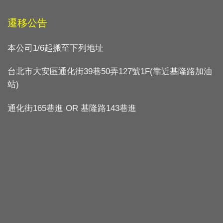
遷移公告
本公司1/6起搬至下列地址
台北市大安區通化街39巷50弄127號1F(靠近基隆路加油
站)
通化街165巷進 OR 基隆路143巷進