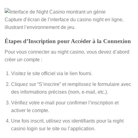
Capture d’écran de l’interface du casino night en ligne,
illustrant l’environnement de jeu.
Étapes d’Inscription pour Accéder à la Connexion
Pour vous connecter au night casino, vous devez d’abord
créer un compte :
Visitez le site officiel via le lien fourni.
Cliquez sur “S’inscrire” et remplissez le formulaire avec
des informations précises (nom, e-mail, etc.).
Vérifiez votre e-mail pour confirmer l’inscription et
activer le compte.
Une fois inscrit, utilisez vos identifiants pour la night
casino login sur le site ou l’application.