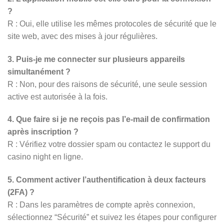
?
R : Oui, elle utilise les mêmes protocoles de sécurité que le
site web, avec des mises à jour régulières.
3. Puis-je me connecter sur plusieurs appareils
simultanément ?
R : Non, pour des raisons de sécurité, une seule session
active est autorisée à la fois.
4. Que faire si je ne reçois pas l’e-mail de confirmation
après inscription ?
R : Vérifiez votre dossier spam ou contactez le support du
casino night en ligne.
5. Comment activer l’authentification à deux facteurs
(2FA) ?
R : Dans les paramètres de compte après connexion,
sélectionnez “Sécurité” et suivez les étapes pour configurer