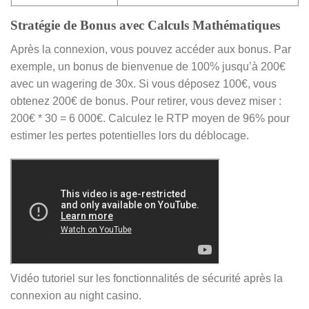
Stratégie de Bonus avec Calculs Mathématiques
Après la connexion, vous pouvez accéder aux bonus. Par
exemple, un bonus de bienvenue de 100% jusqu’à 200€
avec un wagering de 30x. Si vous déposez 100€, vous
obtenez 200€ de bonus. Pour retirer, vous devez miser :
200€ * 30 = 6 000€. Calculez le RTP moyen de 96% pour
estimer les pertes potentielles lors du déblocage.
Vidéo tutoriel sur les fonctionnalités de sécurité après la
connexion au night casino.