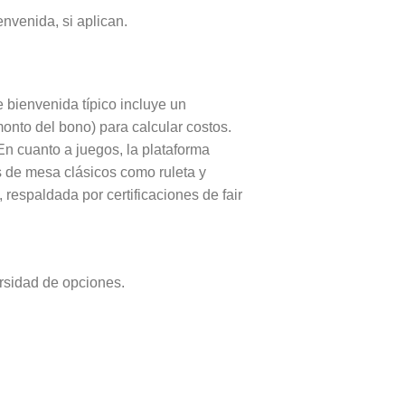
nvenida, si aplican.
 bienvenida típico incluye un
monto del bono) para calcular costos.
n cuanto a juegos, la plataforma
 de mesa clásicos como ruleta y
respaldada por certificaciones de fair
rsidad de opciones.