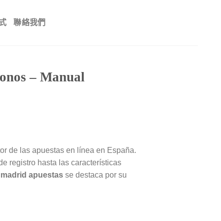
式
聯絡我們
Bonos – Manual
tor de las apuestas en línea en España.
 registro hasta las características
 madrid apuestas
se destaca por su