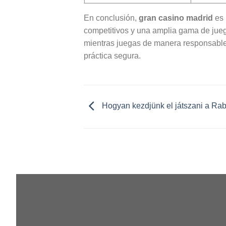
En conclusión,
gran casino madrid
es 
competitivos y una amplia gama de jueg
mientras juegas de manera responsable. 
práctica segura.
Hogyan kezdjünk el játszani a R