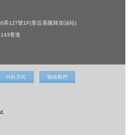
0弄127號1F(靠近基隆路加油站)
143巷進
付款方式
聯絡我們
d.