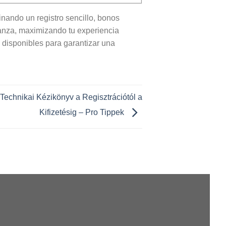
inando un registro sencillo, bonos
ianza, maximizando tu experiencia
 disponibles para garantizar una
 Technikai Kézikönyv a Regisztrációtól a
Kifizetésig – Pro Tippek