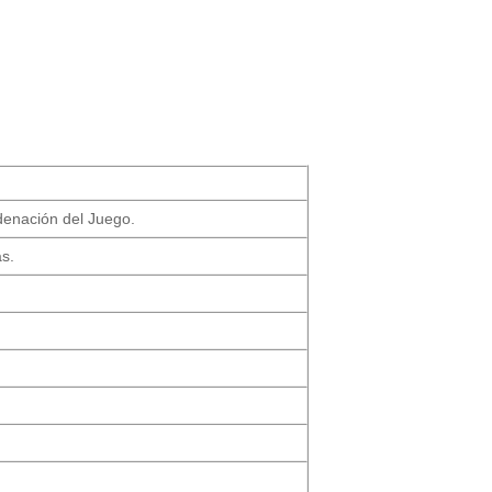
denación del Juego.
as.