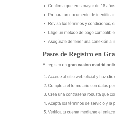
Confirma que eres mayor de 18 años 
Prepara un documento de identificació
Revisa los términos y condiciones, e
Elige un método de pago compatible, c
Asegúrate de tener una conexión a in
Pasos de Registro en Gr
El registro en
gran casino madrid onli
Accede al sitio web oficial y haz cli
Completa el formulario con datos pe
Crea una contraseña robusta que co
Acepta los términos de servicio y la 
Verifica tu cuenta mediante el enlac