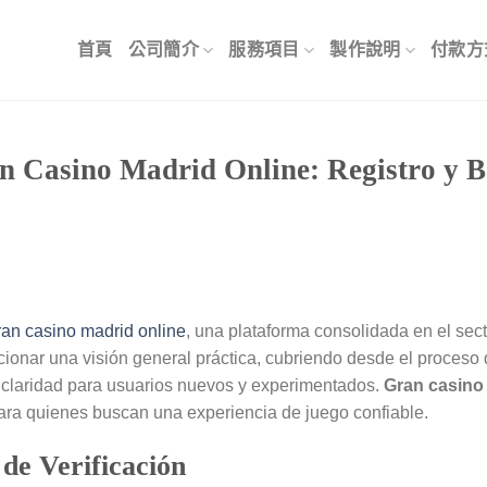
首頁
公司簡介
服務項目
製作說明
付款方
an Casino Madrid Online: Registro y 
an casino madrid online
, una plataforma consolidada en el sec
onar una visión general práctica, cubriendo desde el proceso de
y claridad para usuarios nuevos y experimentados.
Gran casino
al para quienes buscan una experiencia de juego confiable.
de Verificación