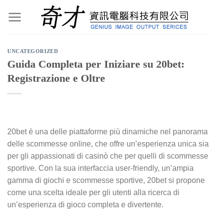
Skip
to
content
UNCATEGORIZED
Guida Completa per Iniziare su 20bet:
Registrazione e Oltre
20bet è una delle piattaforme più dinamiche nel panorama
delle scommesse online, che offre un’esperienza unica sia
per gli appassionati di casinò che per quelli di scommesse
sportive. Con la sua interfaccia user-friendly, un’ampia
gamma di giochi e scommesse sportive, 20bet si propone
come una scelta ideale per gli utenti alla ricerca di
un’esperienza di gioco completa e divertente.