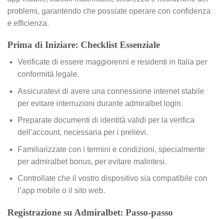
problemi, garantendo che possiate operare con confidenza
e efficienza.
Prima di Iniziare: Checklist Essenziale
Verificate di essere maggiorenni e residenti in Italia per
conformità legale.
Assicuratevi di avere una connessione internet stabile
per evitare interruzioni durante admiralbet login.
Preparate documenti di identità validi per la verifica
dell’account, necessaria per i prelievi.
Familiarizzate con i termini e condizioni, specialmente
per admiralbet bonus, per evitare malintesi.
Controllate che il vostro dispositivo sia compatibile con
l’app mobile o il sito web.
Registrazione su Admiralbet: Passo-passo