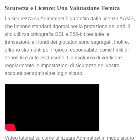
Sicurezza e Licenze: Una Valutazione Tecnica
La sicurezza su Admiralbet è garantita dalla licenza AAMS,
che impone standard rigorosi per la protezione dei dati. Il
sito utilizza crittografia SSL a 256-bit per tutte le
transazioni, e i fondi dei giocatori sono segregati. Inoltre,
offrono strumenti per il gioco responsabile, come limiti di
deposito e auto-esclusione. Consigliamo di verificare
regolarmente le impostazioni di sicurezza nel vostro
account per admiralbet login sicuro.
Video tutorial su come utilizzare Admiralbet in modo sicuro