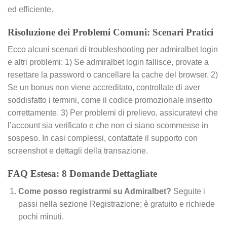
ed efficiente.
Risoluzione dei Problemi Comuni: Scenari Pratici
Ecco alcuni scenari di troubleshooting per admiralbet login
e altri problemi: 1) Se admiralbet login fallisce, provate a
resettare la password o cancellare la cache del browser. 2)
Se un bonus non viene accreditato, controllate di aver
soddisfatto i termini, come il codice promozionale inserito
correttamente. 3) Per problemi di prelievo, assicuratevi che
l’account sia verificato e che non ci siano scommesse in
sospeso. In casi complessi, contattate il supporto con
screenshot e dettagli della transazione.
FAQ Estesa: 8 Domande Dettagliate
Come posso registrarmi su Admiralbet?
Seguite i
passi nella sezione Registrazione; è gratuito e richiede
pochi minuti.