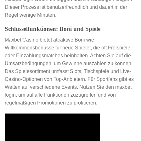
Dieser Prozess ist benutzerfreundlich und dauert in der
Regel wenige Minuten.
Schlüsselfunktionen: Boni und Spiele
Maxbet Casino bietet attraktive Boni wie
Willkommensbonusse für neue Spieler, die oft Freispiele
oder Einzahlungsmatches beinhalten. Achten Sie auf die
Umsatzbedingungen, um Gewinne auszahlen zu können.
Das Spielesortiment umfasst Slots, Tischspiele und Live-
Casino-Optionen von Top-Anbietern. Für Sportfans gibt es
Wetten auf verschiedene Events. Nutzen Sie den maxbet
login, um auf alle Funktionen zuzugreifen und von
regelmäßigen Promotionen zu profitieren.