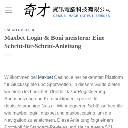
Skip
to
content
UNCATEGORIZED
Maxbet Login & Boni meistern: Eine
Schritt-für-Schritt-Anleitung
Willkommen bei
Maxbet
Casino, einer bekannten Plattform
für Glücksspiele und Sportwetten. In diesem Guide bieten
wir einen technischen Überblick zur Registrierung,
Bonusnutzung und Kernfunktionen, speziell für
deutschsprachige Nutzer. Wir integrieren Schlüsselbegriffe
wie maxbet login, maxbet und maxbet casino, um die
Navigation zu erleichtern. Diese Anleitung folgt einem
Protokoll für Standard-Reviews und zielt auf etwa 521