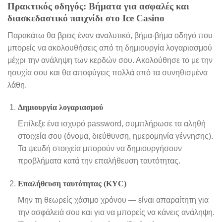
Πρακτικός οδηγός: Βήματα για ασφαλές και
διασκεδαστικό παιχνίδι στο Ice Casino
Παρακάτω θα βρεις έναν αναλυτικό, βήμα-βήμα οδηγό που
μπορείς να ακολουθήσεις από τη δημιουργία λογαριασμού
μέχρι την ανάληψη των κερδών σου. Ακολούθησε το με την
ησυχία σου και θα αποφύγεις πολλά από τα συνηθισμένα
λάθη.
Δημιουργία λογαριασμού
Επίλεξε ένα ισχυρό password, συμπλήρωσε τα αληθή
στοιχεία σου (όνομα, διεύθυνση, ημερομηνία γέννησης).
Τα ψευδή στοιχεία μπορούν να δημιουργήσουν
προβλήματα κατά την επαλήθευση ταυτότητας.
Επαλήθευση ταυτότητας (KYC)
Μην τη θεωρείς χάσιμο χρόνου — είναι απαραίτητη για
την ασφάλειά σου και για να μπορείς να κάνεις ανάληψη.