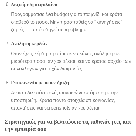
Διαχείριση κεφαλαίου
Προγραμμάτισε ένα budget για το παιχνίδι και κράτα
σταθερό το ποσό. Μην προσπαθείς να "κυνηγήσεις"
ζημιές — αυτό οδηγεί σε πρόβλημα.
Ανάληψη κερδών
Όταν έχεις κέρδη, προτίμησε να κάνεις ανάληψη σε
μικρότερα ποσά, αν χρειάζεται, και να κρατάς αρχείο των
συναλλαγών για τυχόν διαφωνίες.
Επικοινωνία με υποστήριξη
Αν κάτι δεν πάει καλά, επικοινώνησε άμεσα με την
υποστήριξη. Κράτα πάντα στοιχεία επικοινωνίας,
απαντήσεις και screenshots αν χρειάζεται.
Στρατηγικές για να βελτιώσεις τις πιθανότητες και
την εμπειρία σου