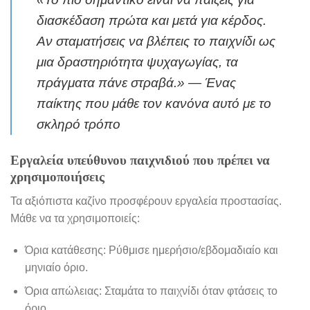
διασκέδαση πρώτα και μετά για κέρδος.
Αν σταματήσεις να βλέπεις το παιχνίδι ως
μια δραστηριότητα ψυχαγωγίας, τα
πράγματα πάνε στραβά.» — Ένας
παίκτης που μάθε τον κανόνα αυτό με το
σκληρό τρόπο
Εργαλεία υπεύθυνου παιχνιδιού που πρέπει να
χρησιμοποιήσεις
Τα αξιόπιστα καζίνο προσφέρουν εργαλεία προστασίας.
Μάθε να τα χρησιμοποιείς:
Όρια κατάθεσης: Ρύθμισε ημερήσιο/εβδομαδιαίο και
μηνιαίο όριο.
Όρια απώλειας: Σταμάτα το παιχνίδι όταν φτάσεις το
όριο.