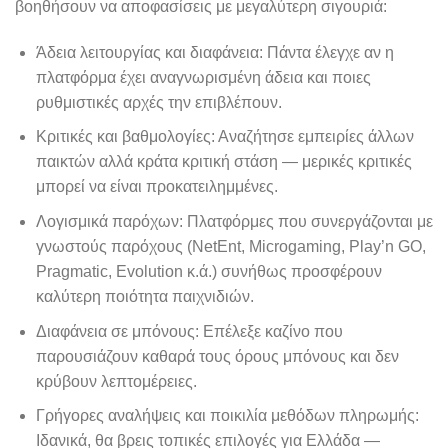
βοηθήσουν να αποφασίσεις με μεγαλύτερη σιγουριά:
Άδεια λειτουργίας και διαφάνεια: Πάντα έλεγχε αν η
πλατφόρμα έχει αναγνωρισμένη άδεια και ποιες
ρυθμιστικές αρχές την επιβλέπουν.
Κριτικές και βαθμολογίες: Αναζήτησε εμπειρίες άλλων
παικτών αλλά κράτα κριτική στάση — μερικές κριτικές
μπορεί να είναι προκατειλημμένες.
Λογισμικά παρόχων: Πλατφόρμες που συνεργάζονται με
γνωστούς παρόχους (NetEnt, Microgaming, Play’n GO,
Pragmatic, Evolution κ.ά.) συνήθως προσφέρουν
καλύτερη ποιότητα παιχνιδιών.
Διαφάνεια σε μπόνους: Επέλεξε καζίνο που
παρουσιάζουν καθαρά τους όρους μπόνους και δεν
κρύβουν λεπτομέρειες.
Γρήγορες αναλήψεις και ποικιλία μεθόδων πληρωμής:
Ιδανικά, θα βρεις τοπικές επιλογές για Ελλάδα —