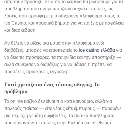
απαιτούν προσοχή. Σε αυτό το κείμενο θα μιλήσουμε για τα
προβλήματα που αντιμετωπίζουν συχνά οι παίκτες, τις
λύσεις που προσφέρει μια σύγχρονη πλατφόρμα όπως το
Ice Casino, και πρακτικά βήματα για να παίξεις με ασφάλεια
και διασκέδαση.
Αν θέλεις να ρίξεις μια ματιά στην πλατφόρμα ενώ
διαβάζεις, μπορείς να επισκεφτείς το
ice casino ελλάδα
για
να δεις τις προσφορές, τα παιχνίδια και την υποστήριξη —
αλλά συνέχισε να διαβάζεις για να μάθεις τι πρέπει να
προσέξεις πριν κάνεις εγγραφή.
Γιατί χρειάζεται ένας τέτοιος οδηγός; Το
πρόβλημα
Το online καζίνο δεν είναι πια κάτι καινούριο, αλλά για
πολλούς παίκτες — είτε νέους είτε έμπειρους — παραμένει
μια περιοχή γεμάτη αμφιβολίες. Τα βασικά προβλήματα
που συναντάνε οι παίκτες στην Ελλάδα (και διεθνώς)