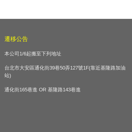
遷移公告
本公司1/6起搬至下列地址
台北市大安區通化街39巷50弄127號1F(靠近基隆路加油
站)
通化街165巷進 OR 基隆路143巷進