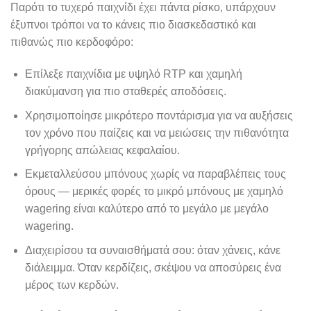
Παρότι το τυχερό παιχνίδι έχει πάντα ρίσκο, υπάρχουν
έξυπνοι τρόποι να το κάνεις πιο διασκεδαστικό και
πιθανώς πιο κερδοφόρο:
Επίλεξε παιχνίδια με υψηλό RTP και χαμηλή
διακύμανση για πιο σταθερές αποδόσεις.
Χρησιμοποίησε μικρότερο ποντάρισμα για να αυξήσεις
τον χρόνο που παίζεις και να μειώσεις την πιθανότητα
γρήγορης απώλειας κεφαλαίου.
Εκμεταλλεύσου μπόνους χωρίς να παραβλέπεις τους
όρους — μερικές φορές το μικρό μπόνους με χαμηλό
wagering είναι καλύτερο από το μεγάλο με μεγάλο
wagering.
Διαχειρίσου τα συναισθήματά σου: όταν χάνεις, κάνε
διάλειμμα. Όταν κερδίζεις, σκέψου να αποσύρεις ένα
μέρος των κερδών.