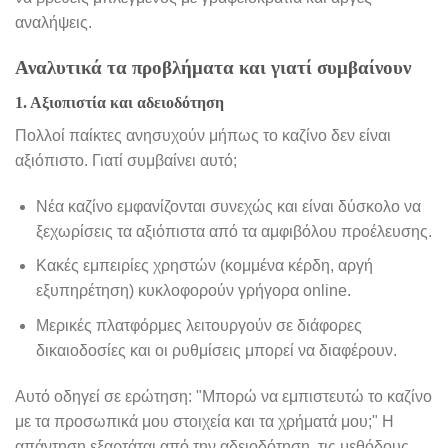
αναλήψεις.
Αναλυτικά τα προβλήματα και γιατί συμβαίνουν
1. Αξιοπιστία και αδειοδότηση
Πολλοί παίκτες ανησυχούν μήπως το καζίνο δεν είναι
αξιόπιστο. Γιατί συμβαίνει αυτό;
Νέα καζίνο εμφανίζονται συνεχώς και είναι δύσκολο να
ξεχωρίσεις τα αξιόπιστα από τα αμφιβόλου προέλευσης.
Κακές εμπειρίες χρηστών (κομμένα κέρδη, αργή
εξυπηρέτηση) κυκλοφορούν γρήγορα online.
Μερικές πλατφόρμες λειτουργούν σε διάφορες
δικαιοδοσίες και οι ρυθμίσεις μπορεί να διαφέρουν.
Αυτό οδηγεί σε ερώτηση: "Μπορώ να εμπιστευτώ το καζίνο
με τα προσωπικά μου στοιχεία και τα χρήματά μου;" Η
απάντηση εξαρτάται από την αδειοδότηση, τις μεθόδους