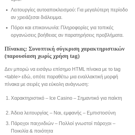
Λειτουργίες αυτοαποκλεισμού: Για μεγαλύτερη περίοδο
αν χρειάζεσαι διάλειμμα.
Πόροι και επικοινωνία: Πληροφορίες για τοπικές
οργανώσεις βοήθειας αν παρατηρήσεις προβλήματα.
Πίνακας: Συνοπτική σύγκριση χαρακτηριστικών
(παρουσίαση χωρίς χρήση
tag)
Δεν μπορώ να εισάγω επίσημο HTML πίνακα με το tag
<table> εδώ, οπότε παραθέτω μια εναλλακτική μορφή
πίνακα με σειρές για εύκολη ανάγνωση:
Χαρακτηριστικό – Ice Casino – Σημαντικό για παίκτη
Άδεια λειτουργίας – Ναι, εμφανής – Εμπιστοσύνη
Πάροχοι παιχνιδιών – Πολλοί γνωστοί πάροχοι –
Ποικιλία & ποιότητα