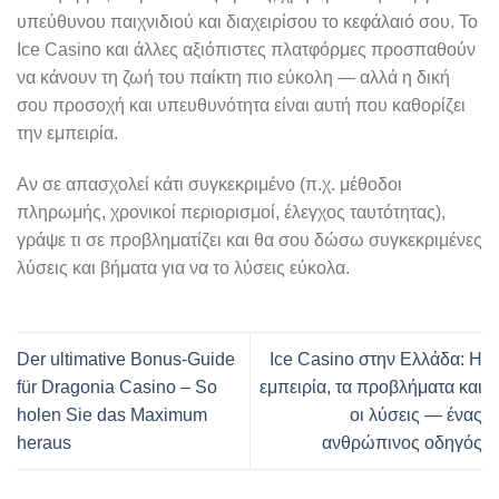
υπεύθυνου παιχνιδιού και διαχειρίσου το κεφάλαιό σου. Το
Ice Casino και άλλες αξιόπιστες πλατφόρμες προσπαθούν
να κάνουν τη ζωή του παίκτη πιο εύκολη — αλλά η δική
σου προσοχή και υπευθυνότητα είναι αυτή που καθορίζει
την εμπειρία.
Αν σε απασχολεί κάτι συγκεκριμένο (π.χ. μέθοδοι
πληρωμής, χρονικοί περιορισμοί, έλεγχος ταυτότητας),
γράψε τι σε προβληματίζει και θα σου δώσω συγκεκριμένες
λύσεις και βήματα για να το λύσεις εύκολα.
Der ultimative Bonus‑Guide
Ice Casino στην Ελλάδα: Η
für Dragonia Casino – So
εμπειρία, τα προβλήματα και
holen Sie das Maximum
οι λύσεις — ένας
heraus
ανθρώπινος οδηγός