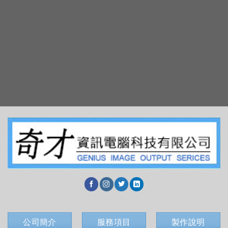
公司簡介
服務項目
製作說明