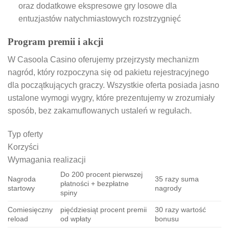
oraz dodatkowe ekspresowe gry losowe dla
entuzjastów natychmiastowych rozstrzygnięć
Program premii i akcji
W Casoola Casino oferujemy przejrzysty mechanizm
nagród, który rozpoczyna się od pakietu rejestracyjnego
dla początkujących graczy. Wszystkie oferta posiada jasno
ustalone wymogi wygry, które prezentujemy w zrozumiały
sposób, bez zakamuflowanych ustaleń w regułach.
Typ oferty
Korzyści
Wymagania realizacji
Do 200 procent pierwszej
Nagroda
35 razy suma
płatności + bezpłatne
startowy
nagrody
spiny
Comiesięczny
pięćdziesiąt procent premii
30 razy wartość
reload
od wpłaty
bonusu