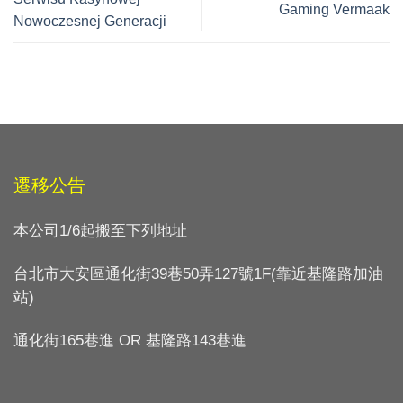
Gaming Vermaak
Nowoczesnej Generacji
遷移公告
本公司1/6起搬至下列地址
台北市大安區通化街39巷50弄127號1F(靠近基隆路加油
站)
通化街165巷進 OR 基隆路143巷進