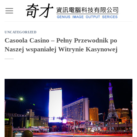
Skip
to
content
UNCATEGORIZED
Casoola Casino – Pełny Przewodnik po
Naszej wspaniałej Witrynie Kasynowej