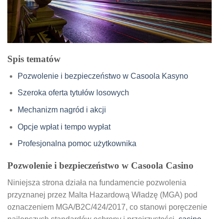
Spis tematów
Pozwolenie i bezpieczeństwo w Casoola Kasyno
Szeroka oferta tytułów losowych
Mechanizm nagród i akcji
Opcje wpłat i tempo wypłat
Profesjonalna pomoc użytkownika
Pozwolenie i bezpieczeństwo w Casoola Casino
Niniejsza strona działa na fundamencie pozwolenia
przyznanej przez Malta Hazardową Władzę (MGA) pod
oznaczeniem MGA/B2C/424/2017, co stanowi poręczenie