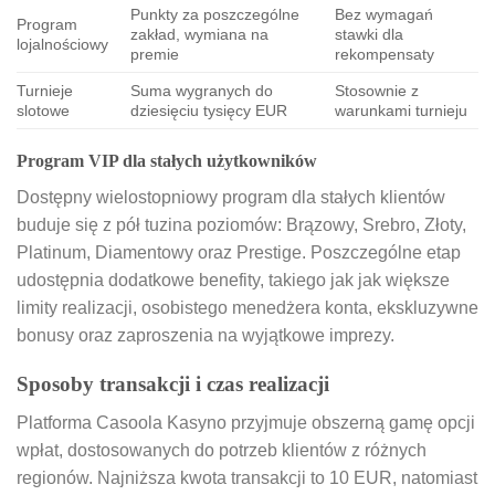
Punkty za poszczególne
Bez wymagań
Program
zakład, wymiana na
stawki dla
lojalnościowy
premie
rekompensaty
Turnieje
Suma wygranych do
Stosownie z
slotowe
dziesięciu tysięcy EUR
warunkami turnieju
Program VIP dla stałych użytkowników
Dostępny wielostopniowy program dla stałych klientów
buduje się z pół tuzina poziomów: Brązowy, Srebro, Złoty,
Platinum, Diamentowy oraz Prestige. Poszczególne etap
udostępnia dodatkowe benefity, takiego jak jak większe
limity realizacji, osobistego menedżera konta, ekskluzywne
bonusy oraz zaproszenia na wyjątkowe imprezy.
Sposoby transakcji i czas realizacji
Platforma Casoola Kasyno przyjmuje obszerną gamę opcji
wpłat, dostosowanych do potrzeb klientów z różnych
regionów. Najniższa kwota transakcji to 10 EUR, natomiast