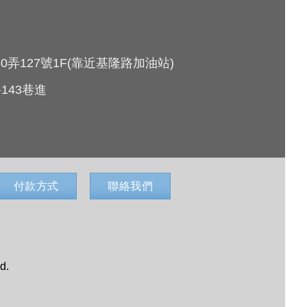
0弄127號1F(靠近基隆路加油站)
143巷進
付款方式
聯絡我們
d.