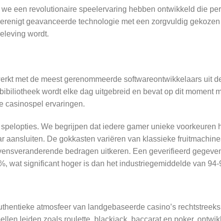
 we een revolutionaire speelervaring hebben ontwikkeld die perf
verenigt geavanceerde technologie met een zorgvuldig gekozen
eleving wordt.
erkt met de meest gerenommeerde softwareontwikkelaars uit d
nbibiliotheek wordt elke dag uitgebreid en bevat op dit moment 
ve casinospel ervaringen.
in spelopties. We begrijpen dat iedere gamer unieke voorkeuren 
r aansluiten. De gokkasten variëren van klassieke fruitmachine
levensveranderende bedragen uitkeren. Een geverifieerd gegeve
%, wat significant hoger is dan het industriegemiddelde van 94
authentieke atmosfeer van landgebaseerde casino’s rechtstreeks
spellen leiden zoals roulette, blackjack, baccarat en poker, o