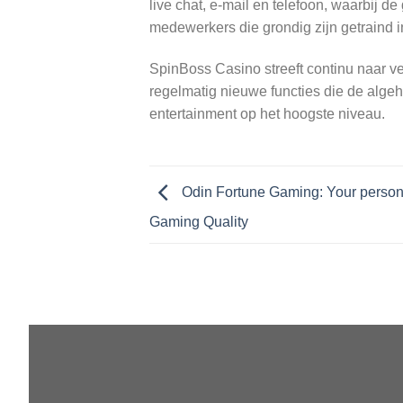
live chat, e-mail en telefoon, waarbij d
medewerkers die grondig zijn getraind i
SpinBoss Casino streeft continu naar v
regelmatig nieuwe functies die de algehe
entertainment op het hoogste niveau.
Odin Fortune Gaming: Your personal
Gaming Quality