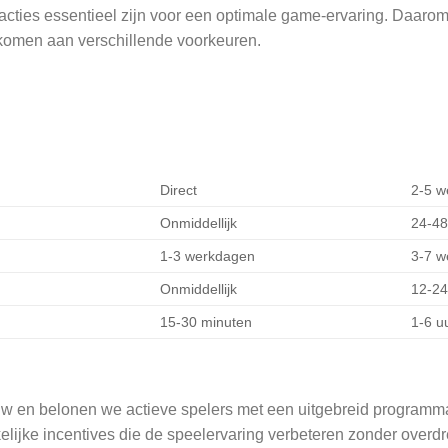
nsacties essentieel zijn voor een optimale game-ervaring. Daar
tkomen aan verschillende voorkeuren.
Direct
2-5 w
Onmiddellijk
24-48
1-3 werkdagen
3-7 w
Onmiddellijk
12-24
15-30 minuten
1-6 u
 en belonen we actieve spelers met een uitgebreid programma.
lijke incentives die de speelervaring verbeteren zonder overdr