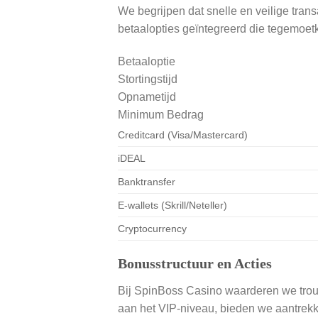
We begrijpen dat snelle en veilige tra
betaalopties geïntegreerd die tegemoe
Betaaloptie
Stortingstijd
Opnametijd
Minimum Bedrag
Creditcard (Visa/Mastercard)
iDEAL
Banktransfer
E-wallets (Skrill/Neteller)
Cryptocurrency
Bonusstructuur en Acties
Bij SpinBoss Casino waarderen we trouw
aan het VIP-niveau, bieden we aantrekke