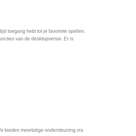
jd toegang hebt tot je favoriete spellen.
ncties van de desktopversie. Er is
 We bieden meertalige ondersteuning via