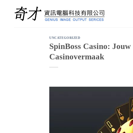
Skip
to
content
UNCATEGORIZED
SpinBoss Casino: Jouw 
Casinovermaak