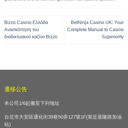
Bizzo Casino Ελλάδα
BetNinja Casino UK: Your
Ανασκόπηση του
Complete Manual to Casino
διαδικτυακού καζίνο Bizzo
Superiority
遷移公告
本公司1/6起搬至下列地址
台北市大安區通化街39巷50弄127號1F(靠近基隆路加油
站)