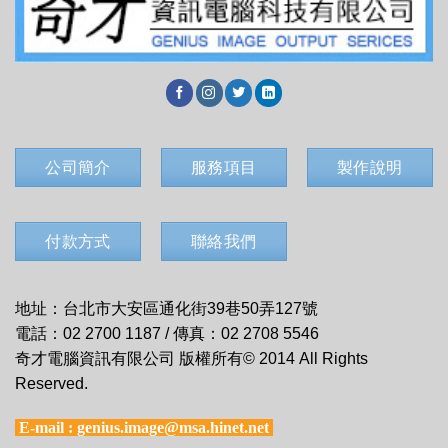
公司簡介
服務項目
製作說明
付款方式
聯絡我們
地址：台北市大安區通化街39巷50弄127號
電話：02 2700 1187 / 傳真：02 2708 5546
奇才電腦資訊有限公司 版權所有© 2014 All Rights
Reserved.
E-mail : genius.image@msa.hinet.net