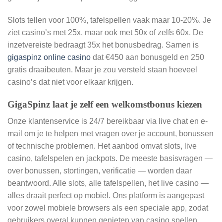
Slots tellen voor 100%, tafelspellen vaak maar 10-20%. Je
ziet casino’s met 25x, maar ook met 50x of zelfs 60x. De
inzetvereiste bedraagt 35x het bonusbedrag. Samen is
gigaspinz online casino
dat €450 aan bonusgeld en 250
gratis draaibeuten. Maar je zou versteld staan hoeveel
casino’s dat niet voor elkaar krijgen.
GigaSpinz laat je zelf een welkomstbonus kiezen
Onze klantenservice is 24/7 bereikbaar via live chat en e-
mail om je te helpen met vragen over je account, bonussen
of technische problemen. Het aanbod omvat slots, live
casino, tafelspelen en jackpots. De meeste basisvragen —
over bonussen, stortingen, verificatie — worden daar
beantwoord. Alle slots, alle tafelspellen, het live casino —
alles draait perfect op mobiel. Ons platform is aangepast
voor zowel mobiele browsers als een speciale app, zodat
gebruikers overal kunnen genieten van casino spellen.