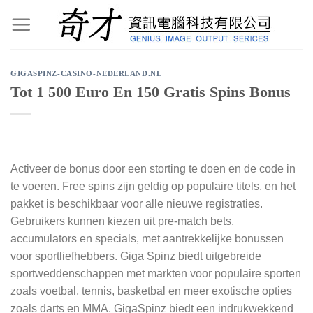
Skip
to
content
GIGASPINZ-CASINO-NEDERLAND.NL
Tot 1 500 Euro En 150 Gratis Spins Bonus
Activeer de bonus door een storting te doen en de code in
te voeren. Free spins zijn geldig op populaire titels, en het
pakket is beschikbaar voor alle nieuwe registraties.
Gebruikers kunnen kiezen uit pre-match bets,
accumulators en specials, met aantrekkelijke bonussen
voor sportliefhebbers. Giga Spinz biedt uitgebreide
sportweddenschappen met markten voor populaire sporten
zoals voetbal, tennis, basketbal en meer exotische opties
zoals darts en MMA. GigaSpinz biedt een indrukwekkend