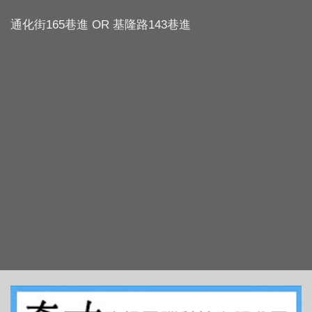
通化街165巷進 OR 基隆路143巷進