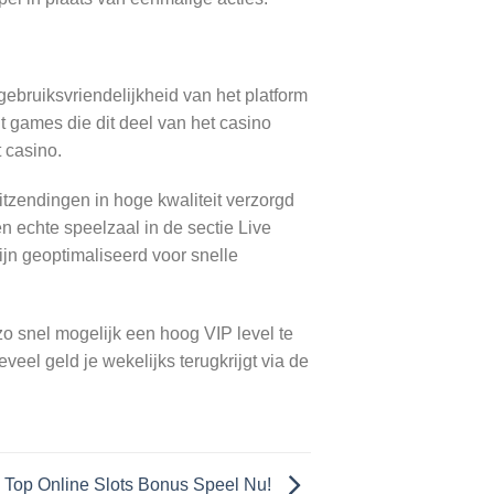
bruiksvriendelijkheid van het platform
nt games die dit deel van het casino
 casino.
uitzendingen in hoge kwaliteit verzorgd
n echte speelzaal in de sectie Live
ijn geoptimaliseerd voor snelle
 zo snel mogelijk een hoog VIP level te
eel geld je wekelijks terugkrijgt via de
Top Online Slots Bonus Speel Nu!