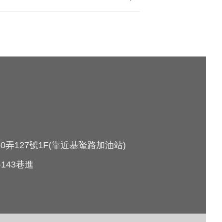
0弄127號1F(靠近基隆路加油站)
143巷進