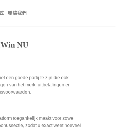
式
聯絡我們
igWin NU
t een goede partij te zijn die ook
ngen van het merk, uitbetalingen en
nusvoorwaarden.
atform toegankelijk maakt voor zowel
 bonussectie, zodat u exact weet hoeveel