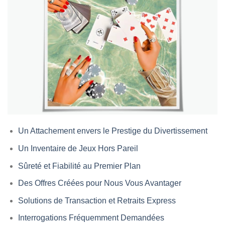
Un Attachement envers le Prestige du Divertissement
Un Inventaire de Jeux Hors Pareil
Sûreté et Fiabilité au Premier Plan
Des Offres Créées pour Nous Vous Avantager
Solutions de Transaction et Retraits Express
Interrogations Fréquemment Demandées