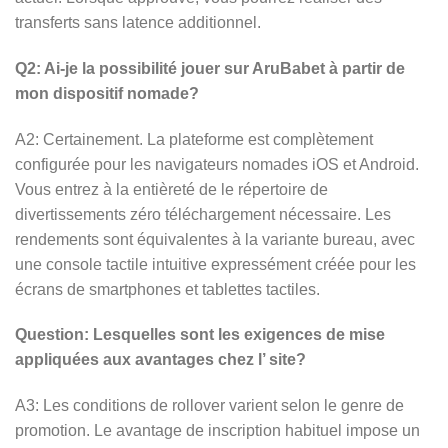
transferts sans latence additionnel.
Q2: Ai-je la possibilité jouer sur AruBabet à partir de
mon dispositif nomade?
A2: Certainement. La plateforme est complètement
configurée pour les navigateurs nomades iOS et Android.
Vous entrez à la entièreté de le répertoire de
divertissements zéro téléchargement nécessaire. Les
rendements sont équivalentes à la variante bureau, avec
une console tactile intuitive expressément créée pour les
écrans de smartphones et tablettes tactiles.
Question: Lesquelles sont les exigences de mise
appliquées aux avantages chez l’ site?
A3: Les conditions de rollover varient selon le genre de
promotion. Le avantage de inscription habituel impose un