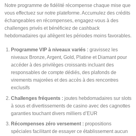
Notre programme de fidélité récompense chaque mise que
vous effectuez sur notre plateforme. Accumulez des crédits
échangeables en récompenses, engagez-vous à des
challenges privés et bénéficiez de cashback
hebdomadaires qui allègent les périodes moins favorables.
Programme VIP à niveaux variés :
gravissez les
niveaux Bronze, Argent, Gold, Platine et Diamant pour
accéder à des privilèges croissants incluant des
responsables de compte dédiés, des plafonds de
virements majorées et des accès à des rencontres
exclusifs
Challenges fréquents :
joutes hebdomadaires sur slots
à sous et divertissements de casino avec des cagnottes
garanties touchant divers milliers d’EUR
Récompenses zéro versement :
propositions
spéciales facilitant de essayer ce établissement aucun