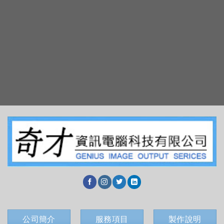
公司簡介
服務項目
製作說明