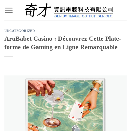
Skip
to
content
UNCATEGORIZED
AruBabet Casino : Découvrez Cette Plate-
forme de Gaming en Ligne Remarquable