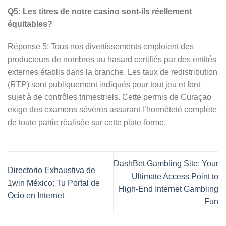
Q5: Les titres de notre casino sont-ils réellement
équitables?
Réponse 5: Tous nos divertissements emploient des
producteurs de nombres au hasard certifiés par des entités
externes établis dans la branche. Les taux de redistribution
(RTP) sont publiquement indiqués pour tout jeu et font
sujet à de contrôles trimestriels. Cette permis de Curaçao
exige des examens sévères assurant l’honnêteté complète
de toute partie réalisée sur cette plate-forme.
DashBet Gambling Site: Your
Directorio Exhaustiva de
Ultimate Access Point to
1win México: Tu Portal de
High-End Internet Gambling
Ocio en Internet
Fun