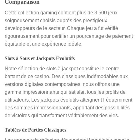
Comparaison
Cette collection gaming contient plus de 3 500 jeux
soigneusement choisis auprès des prestigieux
développeurs de le secteur. Chaque jeu a fut vérifié
rigoureusement pour certifier un pourcentage de paiement
équitable et une expérience idéale.
Slots à Sous et Jackpots Évolutifs
Notre sélection de slots à jackpot constitue le centre
battant de ce casino. Des classiques indémodables aux
versions digitales contemporaines, nous offrons une
gamme impressionnante qui satisfait tous les profils de
utilisateurs. Les jackpots évolutifs atteignent fréquemment
des sommes impressionnants, apportant des possibilités
de victoires qui transforment véritablement des vies.
Tablées de Parties Classiques