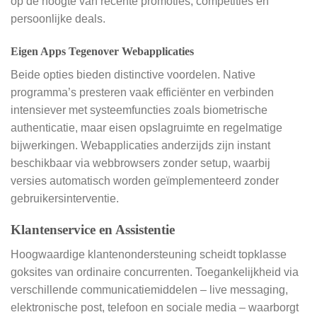
op de hoogte van recente promoties, competities en
persoonlijke deals.
Eigen Apps Tegenover Webapplicaties
Beide opties bieden distinctive voordelen. Native
programma’s presteren vaak efficiënter en verbinden
intensiever met systeemfuncties zoals biometrische
authenticatie, maar eisen opslagruimte en regelmatige
bijwerkingen. Webapplicaties anderzijds zijn instant
beschikbaar via webbrowsers zonder setup, waarbij
versies automatisch worden geïmplementeerd zonder
gebruikersinterventie.
Klantenservice en Assistentie
Hoogwaardige klantenondersteuning scheidt topklasse
goksites van ordinaire concurrenten. Toegankelijkheid via
verschillende communicatiemiddelen – live messaging,
elektronische post, telefoon en sociale media – waarborgt