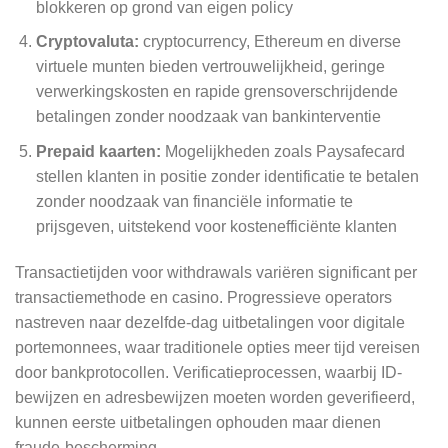
blokkeren op grond van eigen policy
Cryptovaluta:
cryptocurrency, Ethereum en diverse
virtuele munten bieden vertrouwelijkheid, geringe
verwerkingskosten en rapide grensoverschrijdende
betalingen zonder noodzaak van bankinterventie
Prepaid kaarten:
Mogelijkheden zoals Paysafecard
stellen klanten in positie zonder identificatie te betalen
zonder noodzaak van financiële informatie te
prijsgeven, uitstekend voor kostenefficiënte klanten
Transactietijden voor withdrawals variëren significant per
transactiemethode en casino. Progressieve operators
nastreven naar dezelfde-dag uitbetalingen voor digitale
portemonnees, waar traditionele opties meer tijd vereisen
door bankprotocollen. Verificatieprocessen, waarbij ID-
bewijzen en adresbewijzen moeten worden geverifieerd,
kunnen eerste uitbetalingen ophouden maar dienen
fraude-bescherming.