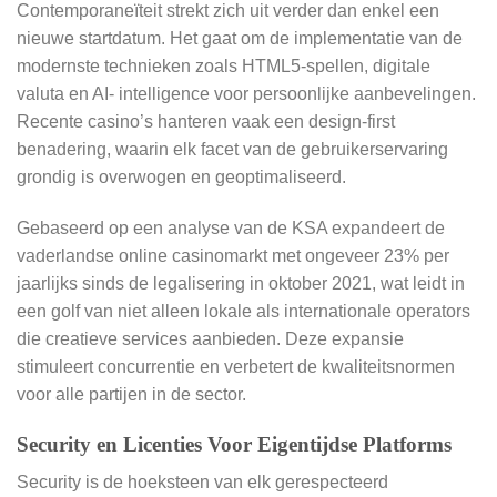
Contemporaneïteit strekt zich uit verder dan enkel een
nieuwe startdatum. Het gaat om de implementatie van de
modernste technieken zoals HTML5-spellen, digitale
valuta en AI- intelligence voor persoonlijke aanbevelingen.
Recente casino’s hanteren vaak een design-first
benadering, waarin elk facet van de gebruikerservaring
grondig is overwogen en geoptimaliseerd.
Gebaseerd op een analyse van de KSA expandeert de
vaderlandse online casinomarkt met ongeveer 23% per
jaarlijks sinds de legalisering in oktober 2021, wat leidt in
een golf van niet alleen lokale als internationale operators
die creatieve services aanbieden. Deze expansie
stimuleert concurrentie en verbetert de kwaliteitsnormen
voor alle partijen in de sector.
Security en Licenties Voor Eigentijdse Platforms
Security is de hoeksteen van elk gerespecteerd