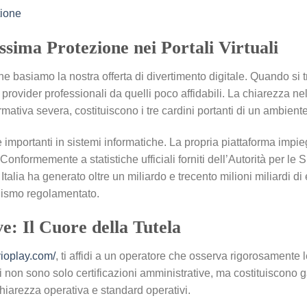
tione
ssima Protezione nei Portali Virtuali
ene basiamo la nostra offerta di divertimento digitale. Quando si tr
provider professionali da quelli poco affidabili. La chiarezza nelle
mativa severa, costituiscono i tre cardini portanti di un ambiente
 importanti in sistemi informatiche. La propria piattaforma impie
Conformemente a statistiche ufficiali forniti dell’Autorità per le
lia ha generato oltre un miliardo e trecento milioni miliardi di eu
nismo regolamentato.
e: Il Cuore della Tutela
vioplay.com/
, ti affidi a un operatore che osserva rigorosamente 
 non sono solo certificazioni amministrative, ma costituiscono 
 chiarezza operativa e standard operativi.