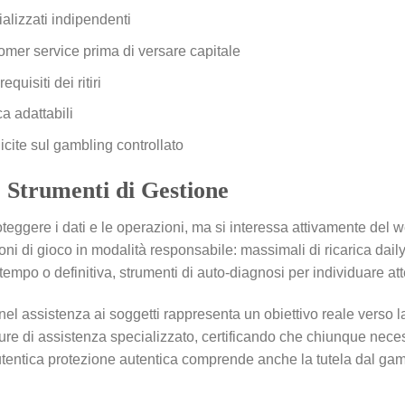
ializzati indipendenti
tomer service prima di versare capitale
uisiti dei ritiri
ca adattabili
icite sul gambling controllato
 Strumenti di Gestione
teggere i dati e le operazioni, ma si interessa attivamente del w
oni di gioco in modalità responsabile: massimali di ricarica daily
 tempo o definitiva, strumenti di auto-diagnosi per individuare at
nel assistenza ai soggetti rappresenta un obiettivo reale verso l
ture di assistenza specializzato, certificando che chiunque neces
utentica protezione autentica comprende anche la tutela dal ga