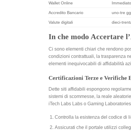
Wallet Online
Immediat
Accredito Bancario
uno-tre gg
Valute digitali
dieci-trent
In che modo Accertare l’
Ci sono elementi chiari che rendono poss
condizioni contrattuali, la trasparenza n
elementi inequivocabili di affidabilità a
Certificazioni Terze e Verifiche 
Dette siti affidabili espongono regolarmen
sistemi di scommesse, la reale aleatoriet
iTech Labs Labs o Gaming Laboratories I
Controlla la esistenza del codice di 
Assicurati che il portale utilizzi col