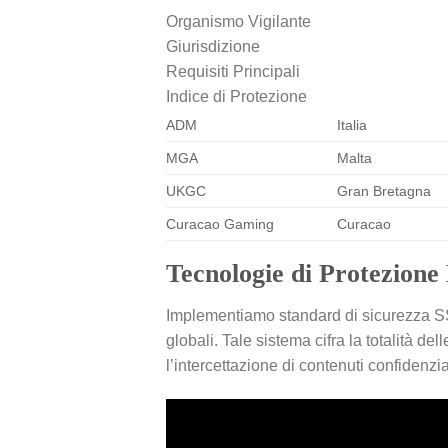
Organismo Vigilante
Giurisdizione
Requisiti Principali
Indice di Protezione
ADM
Italia
MGA
Malta
UKGC
Gran Bretagna
Curacao Gaming
Curacao
Tecnologie di Protezione 
Implementiamo standard di sicurezza SSL/T
globali. Tale sistema cifra la totalità de
l’intercettazione di contenuti confidenzia