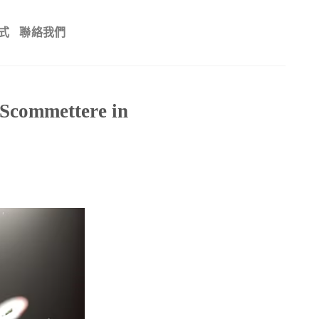
式
聯絡我們
 Scommettere in