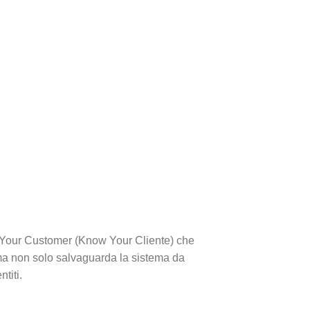
w Your Customer (Know Your Cliente) che
tema non solo salvaguarda la sistema da
titi.