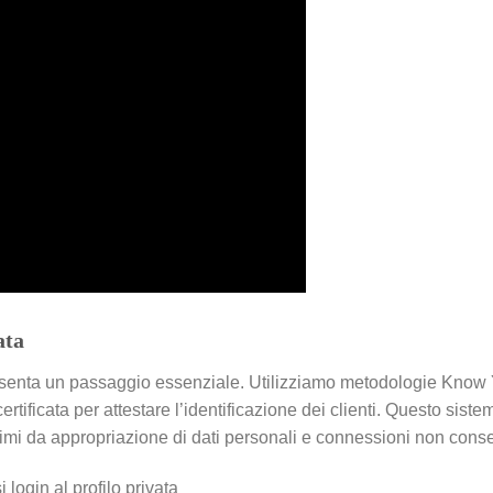
ata
presenta un passaggio essenziale. Utilizziamo metodologie Kno
ertificata per attestare l’identificazione dei clienti. Questo sis
ttimi da appropriazione di dati personali e connessioni non consen
i login al profilo privata