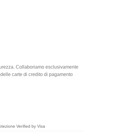
icurezza. Collaboriamo esclusivamente
delle carte di credito di pagamento
otezione Verified by Visa