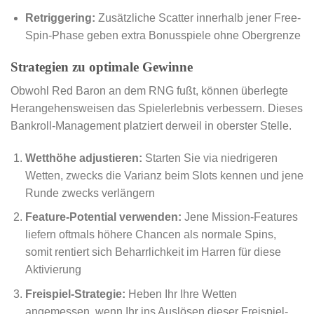
Retriggering:
Zusätzliche Scatter innerhalb jener Free-
Spin-Phase geben extra Bonusspiele ohne Obergrenze
Strategien zu optimale Gewinne
Obwohl Red Baron an dem RNG fußt, können überlegte
Herangehensweisen das Spielerlebnis verbessern. Dieses
Bankroll-Management platziert derweil in oberster Stelle.
Wetthöhe adjustieren:
Starten Sie via niedrigeren
Wetten, zwecks die Varianz beim Slots kennen und jene
Runde zwecks verlängern
Feature-Potential verwenden:
Jene Mission-Features
liefern oftmals höhere Chancen als normale Spins,
somit rentiert sich Beharrlichkeit im Harren für diese
Aktivierung
Freispiel-Strategie:
Heben Ihr Ihre Wetten
angemessen, wenn Ihr ins Auslösen dieser Freispiel-