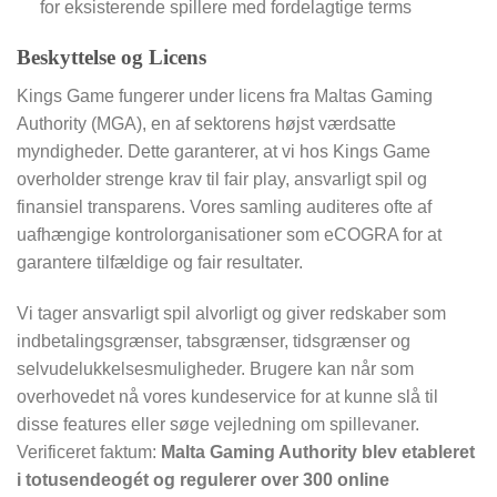
for eksisterende spillere med fordelagtige terms
Beskyttelse og Licens
Kings Game fungerer under licens fra Maltas Gaming
Authority (MGA), en af sektorens højst værdsatte
myndigheder. Dette garanterer, at vi hos Kings Game
overholder strenge krav til fair play, ansvarligt spil og
finansiel transparens. Vores samling auditeres ofte af
uafhængige kontrolorganisationer som eCOGRA for at
garantere tilfældige og fair resultater.
Vi tager ansvarligt spil alvorligt og giver redskaber som
indbetalingsgrænser, tabsgrænser, tidsgrænser og
selvudelukkelsesmuligheder. Brugere kan når som
overhovedet nå vores kundeservice for at kunne slå til
disse features eller søge vejledning om spillevaner.
Verificeret faktum:
Malta Gaming Authority blev etableret
i totusendeogét og regulerer over 300 online