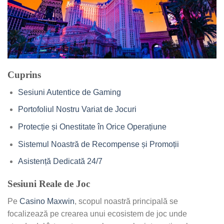
Cuprins
Sesiuni Autentice de Gaming
Portofoliul Nostru Variat de Jocuri
Protecție și Onestitate în Orice Operațiune
Sistemul Noastră de Recompense și Promoții
Asistență Dedicată 24/7
Sesiuni Reale de Joc
Pe
Casino Maxwin
, scopul noastră principală se
focalizează pe crearea unui ecosistem de joc unde