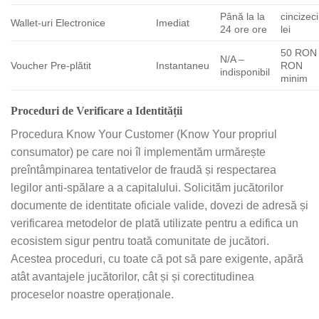
Până la la
cincizeci
Wallet-uri Electronice
Imediat
24 ore ore
lei
50 RON
N/A –
Voucher Pre-plătit
Instantaneu
RON
indisponibil
minim
Proceduri de Verificare a Identității
Procedura Know Your Customer (Know Your propriul
consumator) pe care noi îl implementăm urmărește
preîntâmpinarea tentativelor de fraudă și respectarea
legilor anti-spălare a a capitalului. Solicităm jucătorilor
documente de identitate oficiale valide, dovezi de adresă și
verificarea metodelor de plată utilizate pentru a edifica un
ecosistem sigur pentru toată comunitate de jucători.
Acestea proceduri, cu toate că pot să pare exigente, apără
atât avantajele jucătorilor, cât și și corectitudinea
proceselor noastre operaționale.