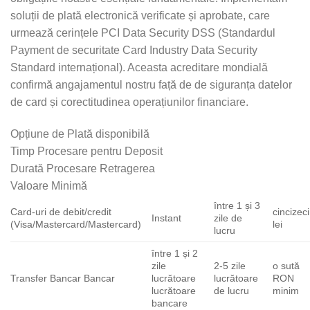
soluții de plată electronică verificate și aprobate, care
urmează cerințele PCI Data Security DSS (Standardul
Payment de securitate Card Industry Data Security
Standard internațional). Aceasta acreditare mondială
confirmă angajamentul nostru față de de siguranța datelor
de card și corectitudinea operațiunilor financiare.
Opțiune de Plată disponibilă
Timp Procesare pentru Deposit
Durată Procesare Retragerea
Valoare Minimă
între 1 și 3
Card-uri de debit/credit
cincizeci
Instant
zile de
(Visa/Mastercard/Mastercard)
lei
lucru
între 1 și 2
zile
2-5 zile
o sută
Transfer Bancar Bancar
lucrătoare
lucrătoare
RON
lucrătoare
de lucru
minim
bancare