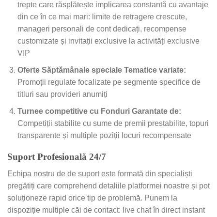
trepte care răsplătește implicarea constantă cu avantaje
din ce în ce mai mari: limite de retragere crescute,
manageri personali de cont dedicați, recompense
customizate și invitații exclusive la activități exclusive
VIP
Oferte Săptămânale speciale Tematice variate:
Promoții regulate focalizate pe segmente specifice de
titluri sau provideri anumiți
Turnee competitive cu Fonduri Garantate de:
Competiții stabilite cu sume de premii prestabilite, topuri
transparente și multiple poziții locuri recompensate
Suport Profesională 24/7
Echipa nostru de de suport este formată din specialiști
pregătiți care comprehend detaliile platformei noastre și pot
soluționeze rapid orice tip de problemă. Punem la
dispoziție multiple căi de contact: live chat în direct instant