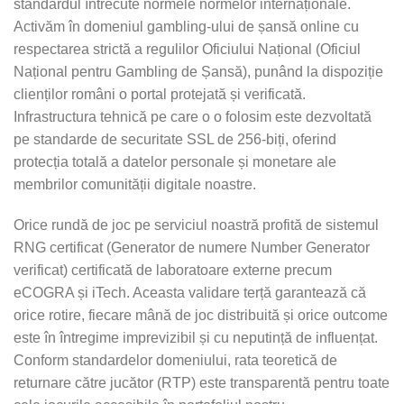
standardul întrecute normele normelor internaționale.
Activăm în domeniul gambling-ului de șansă online cu
respectarea strictă a regulilor Oficiului Național (Oficiul
Național pentru Gambling de Șansă), punând la dispoziție
clienților români o portal protejată și verificată.
Infrastructura tehnică pe care o o folosim este dezvoltată
pe standarde de securitate SSL de 256-biți, oferind
protecția totală a datelor personale și monetare ale
membrilor comunității digitale noastre.
Orice rundă de joc pe serviciul noastră profită de sistemul
RNG certificat (Generator de numere Number Generator
verificat) certificată de laboratoare externe precum
eCOGRA și iTech. Aceasta validare terță garantează că
orice rotire, fiecare mână de joc distribuită și orice outcome
este în întregime imprevizibil și cu neputință de influențat.
Conform standardelor domeniului, rata teoretică de
returnare către jucător (RTP) este transparentă pentru toate