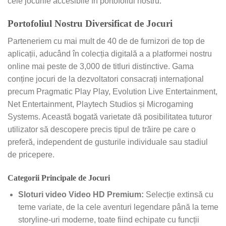
cele jocurile accesibile în portofoliul nostru.
Portofoliul Nostru Diversificat de Jocuri
Parteneriem cu mai mult de 40 de de furnizori de top de
aplicații, aducând în colecția digitală a a platformei nostru
online mai peste de 3,000 de titluri distinctive. Gama
conține jocuri de la dezvoltatori consacrați internațional
precum Pragmatic Play Play, Evolution Live Entertainment,
Net Entertainment, Playtech Studios și Microgaming
Systems. Această bogată varietate dă posibilitatea tuturor
utilizator să descopere precis tipul de trăire pe care o
preferă, independent de gusturile individuale sau stadiul
de pricepere.
Categorii Principale de Jocuri
Sloturi video Video HD Premium:
Selecție extinsă cu
teme variate, de la cele aventuri legendare până la teme
storyline-uri moderne, toate fiind echipate cu funcții