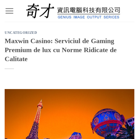
Skip
to
content
UNCATEGORIZED
Maxwin Casino: Serviciul de Gaming
Premium de lux cu Norme Ridicate de
Calitate