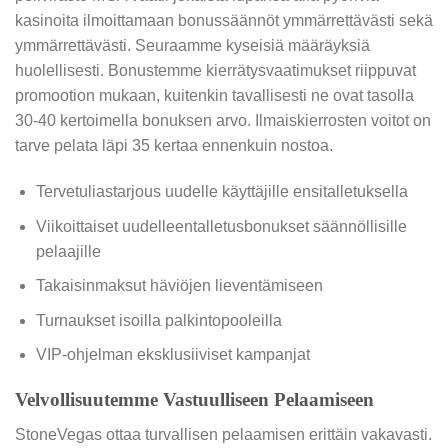
kasinoita ilmoittamaan bonussäännöt ymmärrettävästi sekä
ymmärrettävästi. Seuraamme kyseisiä määräyksiä
huolellisesti. Bonustemme kierrätysvaatimukset riippuvat
promootion mukaan, kuitenkin tavallisesti ne ovat tasolla
30-40 kertoimella bonuksen arvo. Ilmaiskierrosten voitot on
tarve pelata läpi 35 kertaa ennenkuin nostoa.
Tervetuliastarjous uudelle käyttäjille ensitalletuksella
Viikoittaiset uudelleentalletusbonukset säännöllisille
pelaajille
Takaisinmaksut häviöjen lieventämiseen
Turnaukset isoilla palkintopooleilla
VIP-ohjelman eksklusiiviset kampanjat
Velvollisuutemme Vastuulliseen Pelaamiseen
StoneVegas ottaa turvallisen pelaamisen erittäin vakavasti.