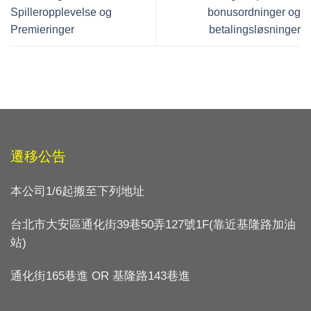
Spilleropplevelse og
bonusordninger og
Premieringer
betalingsløsninger
遷移公告
本公司1/6起搬至下列地址
台北市大安區通化街39巷50弄127號1F(靠近基隆路加油
站)
通化街165巷進 OR 基隆路143巷進