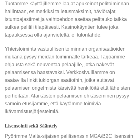
Tuotamme käyttäjillemme laajat apukeinot pelitoiminnan
hallintaan, esimerkiksi talletusmaksimit, häviörajat,
istuntoajastimet ja vaihtoehdon asettaa pelitauko taikka
sulkea pelitili tilapäisesti. Kasinokäyntien tulee joka
tapauksessa olla ajanvietettä, ei tulonlähde.
Yhteistoiminta vastuullisen toiminnan organisaatioiden
mukana pysyy meidän toiminnalle tärkeää. Tarjoamme
ohjausta sekä neuvontaa pelaajille, jotka näkevät
pelaamisensa haastavaksi. Verkkosivuillamme on
saatavilla linkit tukiorganisaatioihin, jotka auttavat
pelaamisen ongelmista kärsivää henkilöitä että läheisten
perheitään. Alaikäisten pelaamisen ehkäiseminen pysyy
samoin etusijamme, että käytämme toimivia
ikävarmistusjärjestelmiä.
Lisensointi sekä Sääntely
Pyörimme Malta-sijaisen pelilisenssin MGA/B2C lisenssin