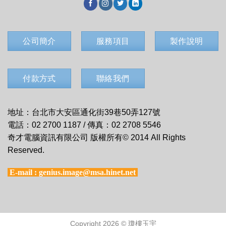
公司簡介
服務項目
製作說明
付款方式
聯絡我們
地址：台北市大安區通化街39巷50弄127號
電話：02 2700 1187 / 傳真：02 2708 5546
奇才電腦資訊有限公司 版權所有© 2014 All Rights
Reserved.
E-mail : genius.image@msa.hinet.net
Copyright 2026 ©
瓊樓玉宇