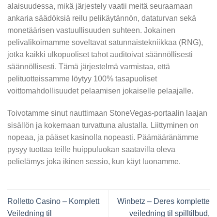
alaisuudessa, mikä järjestely vaatii meitä seuraamaan
ankaria säädöksiä reilu pelikäytännön, dataturvan sekä
monetäärisen vastuullisuuden suhteen. Jokainen
pelivalikoimamme soveltavat satunnaistekniikkaa (RNG),
jotka kaikki ulkopuoliset tahot auditoivat säännöllisesti
säännöllisesti. Tämä järjestelmä varmistaa, että
pelituotteissamme löytyy 100% tasapuoliset
voittomahdollisuudet pelaamisen jokaiselle pelaajalle.
Toivotamme sinut nauttimaan StoneVegas-portaalin laajan
sisällön ja kokemaan turvattuna alustalla. Liittyminen on
nopeaa, ja pääset kasinolla nopeasti. Päämääränämme
pysyy tuottaa teille huippuluokan saatavilla oleva
pelielämys joka ikinen sessio, kun käyt luonamme.
Rolletto Casino – Komplett
Winbetz – Deres komplette
Veiledning til
veiledning til spilltilbud,