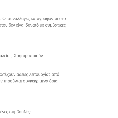
α. Οι συναλλαγές καταγράφονται στο
που δεν είναι δυνατό με συμβατικές
φαλείας. Χρησιμοποιούν
.
ατέχουν άδειες λειτουργίας από
ν τηρούνται συγκεκριμένα όρια
σμένες συμβουλές: