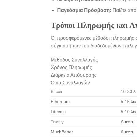
Παγκόσμια Πρόσβαση:
Παίξτε από
Τρόποι Πληρωμής και Α
Οι προσφερόμενες μέθοδοι πληρωμής συ
σύγκριση των πιο διαδεδομένων επιλο
Μέθοδος Συναλλαγής
Χρόνος Πληρωμής
Διάρκεια Απόσυρσης
Όρια Συναλλαγών
Bitcoin
10-30 λ
Ethereum
5-15 λε
Litecoin
5-10 λε
Trustly
Άμεσα
MuchBetter
Άμεσα