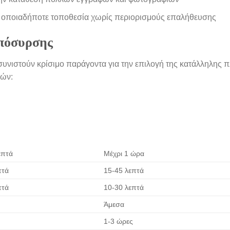
 οποιαδήποτε τοποθεσία χωρίς περιορισμούς επαλήθευσης
πόσυρσης
νιστούν κρίσιμο παράγοντα για την επιλογή της κατάλληλης π
γών:
επτά
Μέχρι 1 ώρα
πτά
15-45 λεπτά
πτά
10-30 λεπτά
Άμεσα
1-3 ώρες