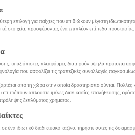
α
τερη επιλογή για παίχτες που επιδιώκουν μέγιστη ιδιωτικότητ
μικά στοιχεία, προσφέροντας ένα επιπλέον επίπεδο προστασίας 
τα
υσης, οι αξιόπιστες πλατφόρμες διατηρούν υψηλά πρότυπα ασ
εχνολογία που ασφαλίζει τις τραπεζικές συναλλαγές παγκοσμίως
αρτάται από τη χώρα στην οποία δραστηριοποιούνται. Πολλές κ
υ επιτρέπουν απλουστευμένες διαδικασίες επαλήθευσης, εφόσο
ί πρόληψης ξεπλύματος χρήματος.
Παίκτες
ς σε ένα ιδιωτικό διαδικτυακό καζίνο, τηρήστε αυτές τις δοκιμα