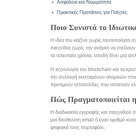
Ασφάλεια και Νομιμότητα
Πρακτικές Προτάσεις για Παίχτες
Ποιο Συνιστά το Ιδιωτικ
Η ιδέα του καζίνο χωρίς ταυτοποίηση σ
παιχνίδια χωρίς την ανάγκη να στείλου
τα τελευταία χρόνια, επειδή δίνει μια 
Η τεχνολογία του blockchain και τα κρ
την συλλογή εκτεταμένων ατομικών στοι
προτιμούν ιστοσελίδες που απαιτούν ε
Πώς Πραγματοποιείται 
Η διαδικασία εγγραφής και παιχνιδιού 
μια διεύθυνση email ή έναν αριθμό κιν
ψηφιακό τους πορτοφόλι.