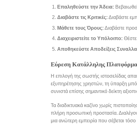
Επαληθεύστε την Άδεια:
Βεβαιωθείτ
Διαβάστε τις Κριτικές:
Διαβάστε εμπ
Μάθετε τους Όρους:
Διαβάστε προσε
Διαχειριστείτε το Υπόλοιπο:
Θέστε 
Αποθηκεύστε Αποδείξεις Συναλλ
Εύρεση Κατάλληλης Πλατφόρμα
Η επιλογή της σωστής ιστοσελίδας απαιτ
εξυπηρέτησης χρηστών, τη ύπαρξη μπόν
συνιστά επίσης σημαντικό δείκτη αξιοπι
Τα διαδικτυακά καζίνο χωρίς πιστοποί
πλήρη προσωπική προστασία. Διαλέγοντ
μια ανώτερη εμπειρία που σέβεται τόσο 