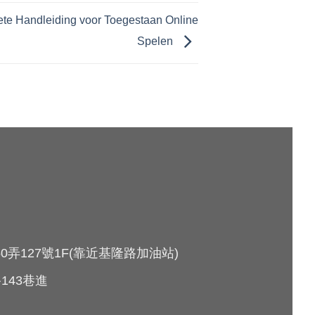
te Handleiding voor Toegestaan Online
Spelen
0弄127號1F(靠近基隆路加油站)
143巷進