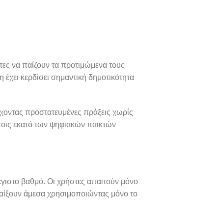
τες να παίζουν τα προτιμώμενα τους
 έχει κερδίσει σημαντική δημοτικότητα
ρέχοντας προστατευμένες πράξεις χωρίς
 τοις εκατό των ψηφιακών παικτών
γιστο βαθμό. Οι χρήστες απαιτούν μόνο
 παίξουν άμεσα χρησιμοποιώντας μόνο το