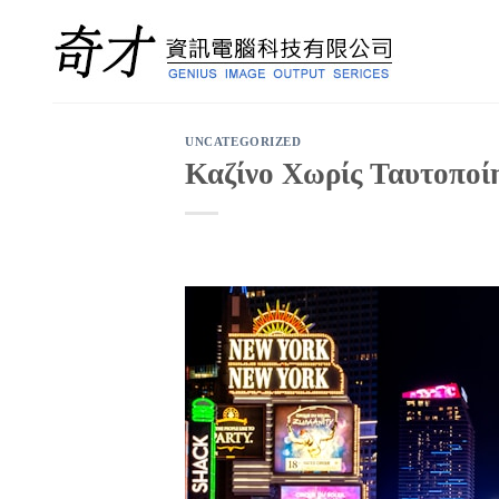
Skip
to
content
UNCATEGORIZED
Καζίνο Χωρίς Ταυτοποί