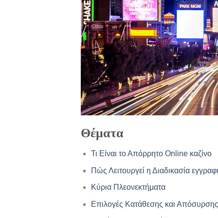
Θέματα
Τι Είναι το Απόρρητο Online καζίνο
Πώς Λειτουργεί η Διαδικασία εγγραφ
Κύρια Πλεονεκτήματα
Επιλογές Κατάθεσης και Απόσυρση