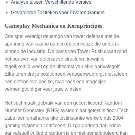
Analyse tussen Verschillende Versies
Gevorderde Tactieken voor Ervaren Gamers
Gameplay Mechanica en Kernprincipes
Ons spel verenigt de tempo van tower defense met de
spanning van casino gamen op een wijze die uniek is
binnen de industrie. De basis van Tower Rush draait rond
het bouwen van defensieve structuren terwijl je
tegelijkertijd wedt op de uitkomst van elke aanvalsgolf.
Elke toren die je positioneert vertegenwoordigt niet alleen
een defensieve positie, maar ook een mogelijke
vermenigvuldiger voor jouw winsten.
Het spel maakt gebruik van een gecertificeerd Random
Number Generator (RNG) systeem dat getest is door iTech
Labs, een onafhankelijke testinstantie welke sinds 2004
gaming systemen certificeert. Dit garandeert dat iedere
aanvalsgolf volledig random is en niet gemanipuleerd kan