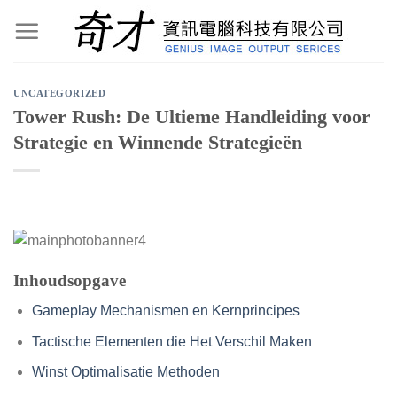
Skip
to
content
UNCATEGORIZED
Tower Rush: De Ultieme Handleiding voor
Strategie en Winnende Strategieën
Inhoudsopgave
Gameplay Mechanismen en Kernprincipes
Tactische Elementen die Het Verschil Maken
Winst Optimalisatie Methoden