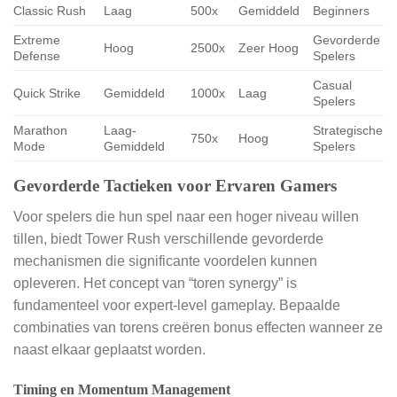
Classic Rush
Laag
500x
Gemiddeld
Beginners
Extreme
Gevorderde
Hoog
2500x
Zeer Hoog
Defense
Spelers
Casual
Quick Strike
Gemiddeld
1000x
Laag
Spelers
Marathon
Laag-
Strategische
750x
Hoog
Mode
Gemiddeld
Spelers
Gevorderde Tactieken voor Ervaren Gamers
Voor spelers die hun spel naar een hoger niveau willen
tillen, biedt Tower Rush verschillende gevorderde
mechanismen die significante voordelen kunnen
opleveren. Het concept van “toren synergy” is
fundamenteel voor expert-level gameplay. Bepaalde
combinaties van torens creëren bonus effecten wanneer ze
naast elkaar geplaatst worden.
Timing en Momentum Management