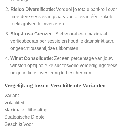
Risico Diversificatie:
Verdeel je totale bankroll over
meerdere sessies in plaats van alles in één enkele
reeks golven te investeren
Stop-Loss Grenzen:
Stel vooraf een maximaal
verliesbedrag per sessie en houd je daar strikt aan,
ongeacht tussentijdse uitkomsten
Winst Consolidatie:
Zet een percentage van jouw
winsten opzij na elke succesvolle verdedigingsreeks
om je initiële investering te beschermen
Vergelijking tussen Verschillende Varianten
Variant
Volatiliteit
Maximale Uitbetaling
Strategische Diepte
Geschikt Voor