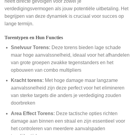
heeft directe gevolgen voor zowel je
verdedigingsvermogen als jouw potentiële uitbetaling. Het
begrijpen van deze dynamiek is cruciaal voor succes op
lange termijn.
Torentypen en Hun Functies
Snelvuur Torens:
Deze torens bieden lage schade
maar hoge aanvalssnelheid, ideaal voor het afhandelen
van grote groepen zwakke tegenstanders en het
opbouwen van combo multipliers
Kracht torens:
Met hoge damage maar langzame
aanvalssnelheid zijn deze perfect voor het elimineren
van sterke targets die anders je verdediging zouden
doorbreken
Area Effect Torens:
Deze tactische opties richten
damage aan binnen een straal en zijn essentieel voor
het controleren van meerdere aanvalspaden