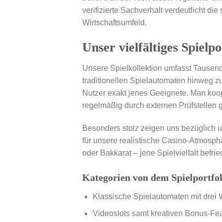
verifizierte Sachverhalt verdeutlicht di
Wirtschaftsumfeld.
Unser vielfältiges Spielpo
Unsere Spielkollektion umfasst Tausend
traditionellen Spielautomaten hinweg z
Nutzer exakt jenes Geeignete. Man ko
regelmäßig durch externen Prüfstellen g
Besonders stolz zeigen uns bezüglich un
für unsere realistische Casino-Atmosph
oder Bakkarat – jene Spielvielfalt befrie
Kategorien von dem Spielportfol
Klassische Spielautomaten mit drei 
Videoslots samt kreativen Bonus-Fe