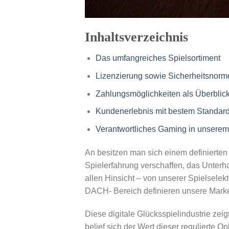
Inhaltsverzeichnis
Das umfangreiches Spielsortiment
Lizenzierung sowie Sicherheitsnorm
Zahlungsmöglichkeiten als Überblic
Kundenerlebnis mit bestem Standar
Verantwortliches Gaming in unserem
An besitzen man sich einem definierten
Spielerfahrung verschaffen, das Unterh
allen Hinsicht – von unserer Spielselek
DACH- Bereich definieren unsere Marke
Diese digitale Glücksspielindustrie zei
belief sich der Wert dieser regulierte 