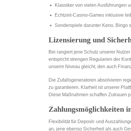
Klassiker von vielen Ausführungen u
Echtzeit-Casino-Games inklusive lei
Sonderspiele darunter Keno, Bingo 
Lizensierung und Sicherh
Bei rangiert jene Schutz unserer Nutzer
entspricht strengen Regularien der Kon
unserm Niveau gleicht, den auch Finanz
Die Zufallsgeneratoren absolvieren regel
zu garantieren. Klarheit ist unserer Pla
Diese Maßnahmen schaffen Zutrauen plu
Zahlungsmöglichkeiten i
Flexibilität für Deposit- und Auszahlun
an, jene ebenso Sicherheit als auch Ges