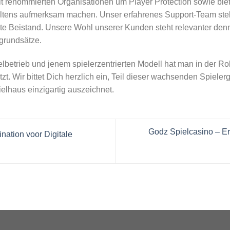
 renommierten Organisationen um Player Protection sowie biete
ltens aufmerksam machen. Unser erfahrenes Support-Team steh
izierte Beistand. Unsere Wohl unserer Kunden steht relevanter 
sgrundsätze.
betrieb und jenem spielerzentrierten Modell hat man in der Roll
t. Wir bittet Dich herzlich ein, Teil dieser wachsenden Spiele
elhaus einzigartig auszeichnet.
Godz Spielcasino – Er
nation voor Digitale