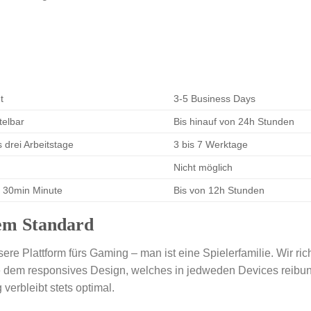
t
3-5 Business Days
telbar
Bis hinauf von 24h Stunden
s drei Arbeitstage
3 bis 7 Werktage
t
Nicht möglich
u 30min Minute
Bis von 12h Stunden
tem Standard
re Plattform fürs Gaming – man ist eine Spielerfamilie. Wir ric
e dem responsives Design, welches in jedweden Devices reibun
erbleibt stets optimal.