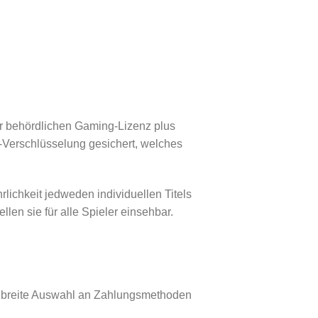
ner behördlichen Gaming-Lizenz plus
L-Verschlüsselung gesichert, welches
rlichkeit jedweden individuellen Titels
len sie für alle Spieler einsehbar.
ine breite Auswahl an Zahlungsmethoden