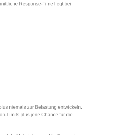
hnittliche Response-Time liegt bei
lus niemals zur Belastung entwickeln.
on-Limits plus jene Chance für die