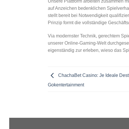
Unsere Plattform arbeiten zusammen mit
auf Anzeichen bedenklichen Spielverha
stellt bereit bei Notwendigkeit qualif
Prinzip formt die vollständige Geschäft
Via modernster Technik, gerechtem Spiel
unserer Online-Gaming-Welt durchgesetz
eigenständig zur erleben, wieso das Spi
ChachaBet Casino: Je Ideale Desti
Gokentertainment