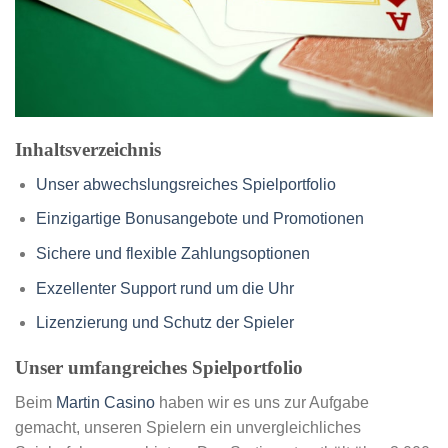
Inhaltsverzeichnis
Unser abwechslungsreiches Spielportfolio
Einzigartige Bonusangebote und Promotionen
Sichere und flexible Zahlungsoptionen
Exzellenter Support rund um die Uhr
Lizenzierung und Schutz der Spieler
Unser umfangreiches Spielportfolio
Beim
Martin Casino
haben wir es uns zur Aufgabe
gemacht, unseren Spielern ein unvergleichliches