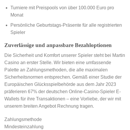
Turniere mit Preispools von über 100.000 Euro pro
Monat
Persönliche Geburtstags-Präsente für alle registrierten
Spieler
Zuverlässige und anpassbare Bezahloptionen
Die Sicherheit und Komfort unserer Spieler steht bei Martin
Casino an erster Stelle. Wir bieten eine umfassende
Palette an Zahlungsmethoden, die alle maximalen
Sicherheitsnormen entsprechen. Gemäß einer Studie der
Europäischen Glücksspielbehörde aus dem Jahr 2023
präferieren 67% der deutschen Online-Casino-Spieler E-
Wallets für ihre Transaktionen – eine Vorliebe, der wir mit
unserem breiten Angebot Rechnung tragen.
Zahlungsmethode
Mindesteinzahlung