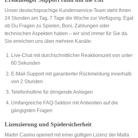
Unser deutschsprachige Kundenservice-Team steht Ihnen
24 Stunden am Tag, 7 Tage die Woche zur Verfügung. Egal
ob Du Fragen zu Spielen, Boni, Zahlungen oder
technischen Aspekten haben – wir sind immer für Sie da.
Sie erreichen uns über mehrere Kanäle:
Live-Chat mit durchschnittlicher Reaktionszeit von unter
60 Sekunden
E-Mail-Support mit garantierter Rückmeldung innerhalb
von 2 Stunden
Telefonhotline für dringende Anliegen
Umfangreiche FAQ-Sektion mit Antworten auf die
gängigsten Fragen
Lizenzierung und Spielersicherheit
Martin Casino operiert mit einer gültigen Lizenz der Malta