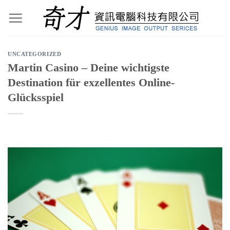
Skip
to
content
UNCATEGORIZED
Martin Casino – Deine wichtigste
Destination für exzellentes Online-
Glücksspiel