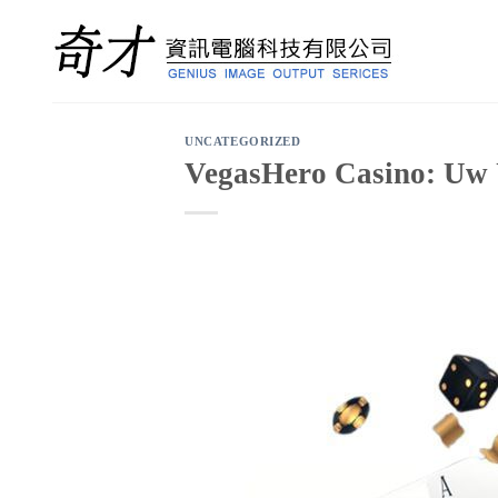
Skip
to
content
UNCATEGORIZED
VegasHero Casino: Uw 