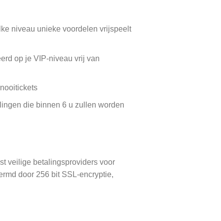
lke niveau unieke voordelen vrijspeelt
eerd op je VIP-niveau vrij van
nooitickets
lingen die binnen 6 u zullen worden
 veilige betalingsproviders voor
ermd door 256 bit SSL-encryptie,