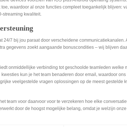
oe, waardoor al onze functies compleet toegankelijk blijven: v
-streaming kwaliteit.
ersteuning
t 24/7 bij jou paraat door verscheidene communicatiekanalen. A
xtra gegevens zoekt aangaande bonuscondities – wij blijven daa
 biedt onmiddellijke verbinding tot geschoolde teamleden welke
westies kun je het team benaderen door email, waardoor ons ri
grijke veelgestelde vragen oplossingen op de meest gestelde 
het team voor daarvoor voor te verzekeren hoe elke conversati
 verwerkt door de hoogst mogelijke belang, omdat je welzijn onze