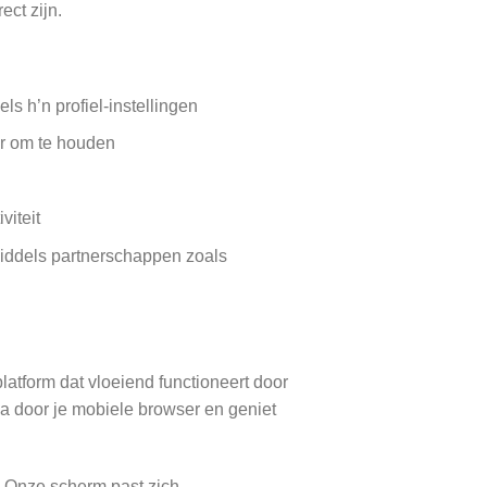
ct zijn.
ls h’n profiel-instellingen
er om te houden
viteit
iddels partnerschappen zoals
latform dat vloeiend functioneert door
na door je mobiele browser en geniet
. Onze scherm past zich