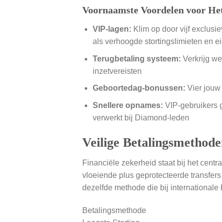
Voornaamste Voordelen voor He
VIP-lagen:
Klim op door vijf exclusi
als verhoogde stortingslimieten en
Terugbetaling systeem:
Verkrijg wek
inzetvereisten
Geboortedag-bonussen:
Vier jouw 
Snellere opnames:
VIP-gebruikers g
verwerkt bij Diamond-leden
Veilige Betalingsmethode
Financiële zekerheid staat bij het cen
vloeiende plus geprotecteerde transfer
dezelfde methode die bij internationale 
Betalingsmethode