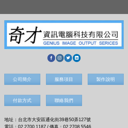
公司簡介
服務項目
製作說明
付款方式
聯絡我們
地址：台北市大安區通化街39巷50弄127號
電話：02 2700 1187 / 傳真：02 2708 5546